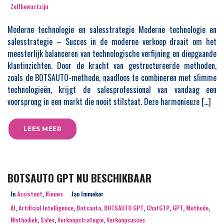
Zelfbewustzijn
Moderne technologie en salesstrategie Moderne technologie en
salesstrategie – Succes in de moderne verkoop draait om het
meesterlijk balanceren van technologische verfijning en diepgaande
klantinzichten. Door de kracht van gestructureerde methoden,
zoals de BOTSAUTO-methode, naadloos te combineren met slimme
technologieën, krijgt de salesprofessional van vandaag een
voorsprong in een markt die nooit stilstaat. Deze harmonieuze […]
LEES MEER
BOTSAUTO GPT NU BESCHIKBAAR
In
Assistent
,
Nieuws
Jan Immeker
AI
,
Artificial Intelligence
,
Botsauto
,
BOTSAUTO GPT
,
ChatGTP
,
GPT
,
Methode
,
Methodiek
,
Sales
,
Verkoopstrategie
,
Verkoopsucces