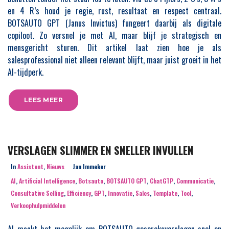
en 4 R’s houd je regie, rust, resultaat en respect centraal.
BOTSAUTO GPT (Janus Invictus) fungeert daarbij als digitale
copiloot. Zo versnel je met AI, maar blijf je strategisch en
mensgericht sturen. Dit artikel laat zien hoe je als
salesprofessional niet alleen relevant blijft, maar juist groeit in het
AI-tijdperk.
LEES MEER
VERSLAGEN SLIMMER EN SNELLER INVULLEN
In
Assistent
,
Nieuws
Jan Immeker
AI
,
Artificial Intelligence
,
Botsauto
,
BOTSAUTO GPT
,
ChatGTP
,
Communicatie
,
Consultative Selling
,
Efficiency
,
GPT
,
Innovatie
,
Sales
,
Template
,
Tool
,
Verkoophulpmiddelen