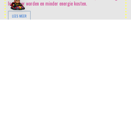
logischer worden en minder energie kosten.
LEES MEER
Niemand geeft iets om jouw product of dienst
– tenzij het hen
helpt pijn te vermijden of plezier te bereiken. Succesvol verkopen
begint daarom met het écht begrijpen van de kernvraag van de
opdrachtgever. Wanneer je vervolgens duidelijk maakt hoe jouw
product of dienst deze pijn verlicht of dit plezier versterkt, zien ze
het niet langer als een aanbod, maar als dé oplossing voor hun
uitdagingen en ambities. Sales draait om beweging: waar leid je de
opdrachtgever van weg, en waar breng je ze naartoe? Met
BOTSAUTO maak je deze reis inzichtelijk, gestructureerd en
klantgericht.