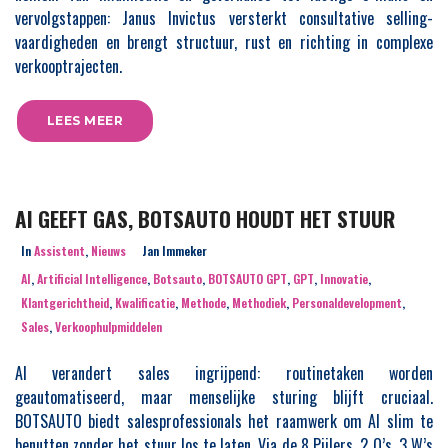
vervolgstappen: Janus Invictus versterkt consultative selling-
vaardigheden en brengt structuur, rust en richting in complexe
verkooptrajecten.
LEES MEER
AI GEEFT GAS, BOTSAUTO HOUDT HET STUUR
In
Assistent
,
Nieuws
Jan Immeker
AI
,
Artificial Intelligence
,
Botsauto
,
BOTSAUTO GPT
,
GPT
,
Innovatie
,
Klantgerichtheid
,
Kwalificatie
,
Methode
,
Methodiek
,
Personaldevelopment
,
Sales
,
Verkoophulpmiddelen
AI verandert sales ingrijpend: routinetaken worden
geautomatiseerd, maar menselijke sturing blijft cruciaal.
BOTSAUTO biedt salesprofessionals het raamwerk om AI slim te
benutten zonder het stuur los te laten. Via de 8 Pijlers, 2 O’s, 3 W’s