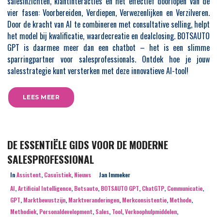
salesinzichten, klantinteracties en het effectief doorlopen van de
vier fasen: Voorbereiden, Verdiepen, Verwezenlijken en Verzilveren.
Door de kracht van AI te combineren met consultative selling, helpt
het model bij kwalificatie, waardecreatie en dealclosing. BOTSAUTO
GPT is daarmee meer dan een chatbot – het is een slimme
sparringpartner voor salesprofessionals. Ontdek hoe je jouw
salesstrategie kunt versterken met deze innovatieve AI-tool!
LEES MEER
DE ESSENTIËLE GIDS VOOR DE MODERNE
SALESPROFESSIONAL
In
Assistent
,
Casuïstiek
,
Nieuws
Jan Immeker
AI
,
Artificial Intelligence
,
Botsauto
,
BOTSAUTO GPT
,
ChatGTP
,
Communicatie
,
GPT
,
Marktbewustzijn
,
Marktveranderingen
,
Merkconsistentie
,
Methode
,
Methodiek
,
Personaldevelopment
,
Sales
,
Tool
,
Verkoophulpmiddelen
,