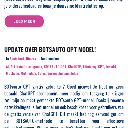
je onderscheidend en bouw je duurzame klantrelaties op.
LEES MEER
UPDATE OVER BOTSAUTO GPT MODEL!
In
Assistent
,
Nieuws
Jan Immeker
AI
,
Artificial Intelligence
,
BOTSAUTO GPT
,
ChatGTP
,
Efficiency
,
GPT
,
Inzicht
,
Methode
,
Methodiek
,
Sales
,
Verkoophulpmiddelen
BOTsauto GPT gratis gebruiken? Goed nieuws! Je hebt nu geen
betaald ChatGPT-abonnement meer nodig om toegang te krijgen
tot mijn op maat gemaakte BOTsauto GPT-model. Dankzij recente
ontwikkelingen is het model nu ook beschikbaar voor gebruikers van
de gratis versie van ChatGPT. Dit maakt het nog eenvoudiger om
de BOTSAUTO-methode te benutten voor effectieve
salesstrategieën. Wil je meer weten? Techzine heeft een artikel