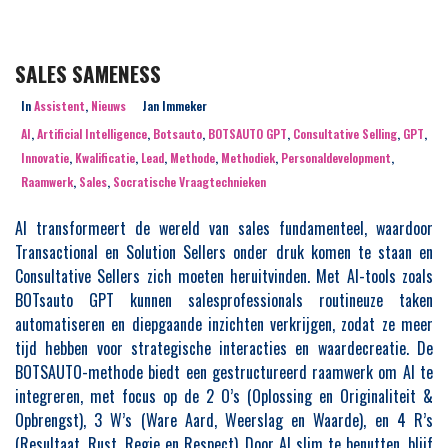
SALES SAMENESS
In
Assistent
,
Nieuws
Jan Immeker
AI
,
Artificial Intelligence
,
Botsauto
,
BOTSAUTO GPT
,
Consultative Selling
,
GPT
,
Innovatie
,
Kwalificatie
,
Lead
,
Methode
,
Methodiek
,
Personaldevelopment
,
Raamwerk
,
Sales
,
Socratische Vraagtechnieken
AI transformeert de wereld van sales fundamenteel, waardoor
Transactional en Solution Sellers onder druk komen te staan en
Consultative Sellers zich moeten heruitvinden. Met AI-tools zoals
BOTsauto GPT kunnen salesprofessionals routineuze taken
automatiseren en diepgaande inzichten verkrijgen, zodat ze meer
tijd hebben voor strategische interacties en waardecreatie. De
BOTSAUTO-methode biedt een gestructureerd raamwerk om AI te
integreren, met focus op de 2 O’s (Oplossing en Originaliteit &
Opbrengst), 3 W’s (Ware Aard, Weerslag en Waarde), en 4 R’s
(Resultaat, Rust, Regie en Respect). Door AI slim te benutten, blijf