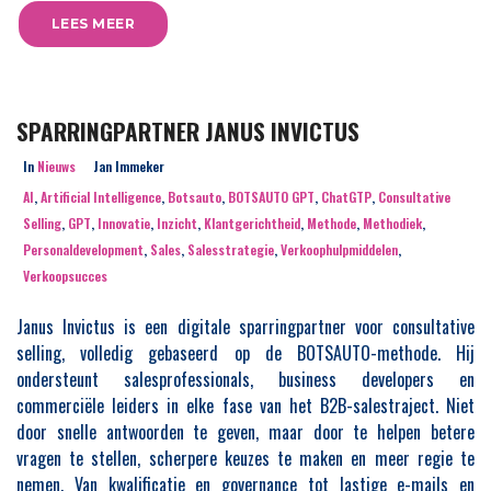
LEES MEER
SPARRINGPARTNER JANUS INVICTUS
In
Nieuws
Jan Immeker
AI
,
Artificial Intelligence
,
Botsauto
,
BOTSAUTO GPT
,
ChatGTP
,
Consultative
Selling
,
GPT
,
Innovatie
,
Inzicht
,
Klantgerichtheid
,
Methode
,
Methodiek
,
Personaldevelopment
,
Sales
,
Salesstrategie
,
Verkoophulpmiddelen
,
Verkoopsucces
Janus Invictus is een digitale sparringpartner voor consultative
selling, volledig gebaseerd op de BOTSAUTO-methode. Hij
ondersteunt salesprofessionals, business developers en
commerciële leiders in elke fase van het B2B-salestraject. Niet
door snelle antwoorden te geven, maar door te helpen betere
vragen te stellen, scherpere keuzes te maken en meer regie te
nemen. Van kwalificatie en governance tot lastige e-mails en