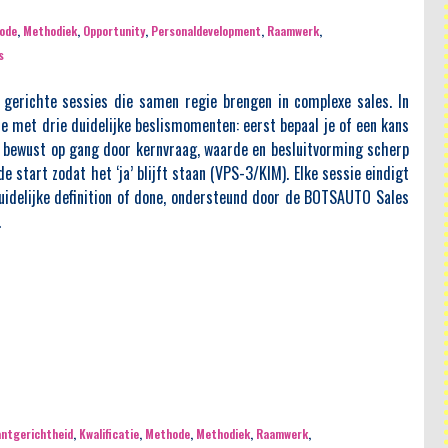
ode
,
Methodiek
,
Opportunity
,
Personaldevelopment
,
Raamwerk
,
s
gerichte sessies die samen regie brengen in complexe sales. In
lanning:
Zo klinkt BOTSAUTO aan de telefoon
je met drie duidelijke beslismomenten: eerst bepaal je of een kans
engen in
eke maar
Dit artikel laat zien hoe een kwalitatief sales
l bewust op gang door kernvraag, waarde en besluitvorming scherp
idelijke
belscript binnen de BOTSAUTO-methode geen pitch is,
e start zodat het ‘ja’ blijft staan (VPS-3/KIM). Elke sessie eindigt
en kans
maar een gestructureerd gesprek. In plaats van
uidelijke definition of done, ondersteund door de BOTSAUTO Sales
eng je de
afspraken scoren staat kwalificeren centraal: rust
.
arde en
creëren, toestemming vragen, essentievragen stellen
), en tot
en vroeg toetsen of een vervolg logisch is. Het
a’ blijft
belgesprek wordt ingezet als diagnostisch moment
een harde
om kernvragen, urgentie en eigenaarschap te
idelijke
ontdekken. Alleen wanneer inhoud dat rechtvaardigt,
BOTSAUTO
volgt een volgende stap. Zo ontstaat minder
reren te
vrijblijvendheid, meer regie en betere
vervolggesprekken.
LEES MEER
antgerichtheid
,
Kwalificatie
,
Methode
,
Methodiek
,
Raamwerk
,