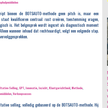
ophulpmiddelen
lscript binnen de BOTSAUTO-methode geen pitch is, maar een
 staat kwalificeren centraal: rust creëren, toestemming vragen,
logisch is. Het belgesprek wordt ingezet als diagnostisch moment
lleen wanneer inhoud dat rechtvaardigt, volgt een volgende stap.
 vervolggesprekken.
ltative Selling
,
GPT
,
Innovatie
,
Inzicht
,
Klantgerichtheid
,
Methode
,
pmiddelen
,
Verkoopsucces
ultative selling, volledig gebaseerd op de BOTSAUTO-methode. Hij