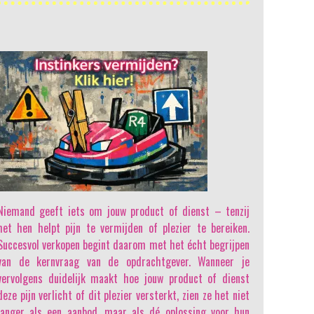
Niemand geeft iets om jouw product of dienst
– tenzij
het hen helpt pijn te vermijden of plezier te bereiken.
Succesvol verkopen begint daarom met het écht begrijpen
van de kernvraag van de opdrachtgever. Wanneer je
vervolgens duidelijk maakt hoe jouw product of dienst
deze pijn verlicht of dit plezier versterkt, zien ze het niet
langer als een aanbod, maar als dé oplossing voor hun