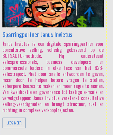
Sparringpartner Janus Invictus
Janus Invictus is een digitale sparringpartner voor
consultative selling, volledig gebaseerd op de
BOTSAUTO-methode. Hij ondersteunt
salesprofessionals, business developers en
commerciële leiders in elke fase van het B2B-
salestraject. Niet door snelle antwoorden te geven,
maar door te helpen betere vragen te stellen,
scherpere keuzes te maken en meer regie te nemen.
Van kwalificatie en governance tot lastige e-mails en
vervolgstappen: Janus Invictus versterkt consultative
selling-vaardigheden en brengt structuur, rust en
richting in complexe verkooptrajecten.
LEES MEER