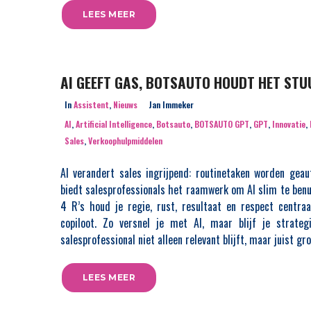
LEES MEER
AI GEEFT GAS, BOTSAUTO HOUDT HET STU
In
Assistent
,
Nieuws
Jan Immeker
AI
,
Artificial Intelligence
,
Botsauto
,
BOTSAUTO GPT
,
GPT
,
Innovatie
,
Sales
,
Verkoophulpmiddelen
AI verandert sales ingrijpend: routinetaken worden gea
biedt salesprofessionals het raamwerk om AI slim te benutt
4 R’s houd je regie, rust, resultaat en respect centra
copiloot. Zo versnel je met AI, maar blijf je strate
salesprofessional niet alleen relevant blijft, maar juist gro
LEES MEER