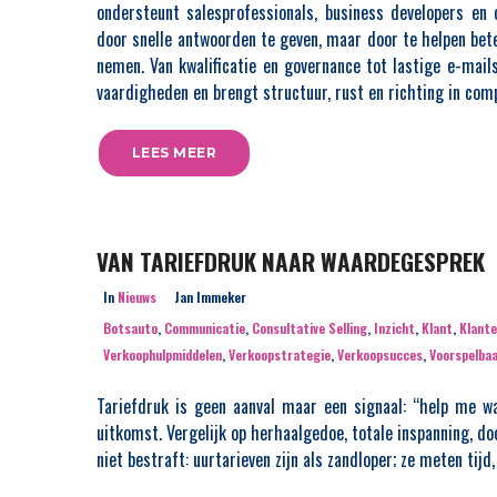
ondersteunt salesprofessionals, business developers en 
door snelle antwoorden te geven, maar door te helpen bet
nemen. Van kwalificatie en governance tot lastige e-mails
vaardigheden en brengt structuur, rust en richting in com
LEES MEER
VAN TARIEFDRUK NAAR WAARDEGESPREK
In
Nieuws
Jan Immeker
Botsauto
,
Communicatie
,
Consultative Selling
,
Inzicht
,
Klant
,
Klant
Verkoophulpmiddelen
,
Verkoopstrategie
,
Verkoopsucces
,
Voorspelba
Tariefdruk is geen aanval maar een signaal: “help me w
uitkomst. Vergelijk op herhaalgedoe, totale inspanning, doo
niet bestraft: uurtarieven zijn als zandloper; ze meten tij