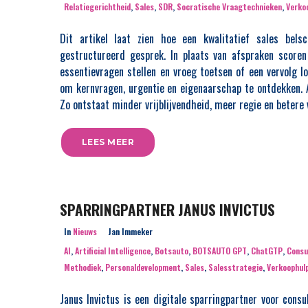
Relatiegerichtheid
,
Sales
,
SDR
,
Socratische Vraagtechnieken
,
Verko
Dit artikel laat zien hoe een kwalitatief sales be
gestructureerd gesprek. In plaats van afspraken scoren
essentievragen stellen en vroeg toetsen of een vervolg 
om kernvragen, urgentie en eigenaarschap te ontdekken. A
Zo ontstaat minder vrijblijvendheid, meer regie en betere
LEES MEER
SPARRINGPARTNER JANUS INVICTUS
In
Nieuws
Jan Immeker
AI
,
Artificial Intelligence
,
Botsauto
,
BOTSAUTO GPT
,
ChatGTP
,
Consu
Methodiek
,
Personaldevelopment
,
Sales
,
Salesstrategie
,
Verkoophul
Janus Invictus is een digitale sparringpartner voor cons