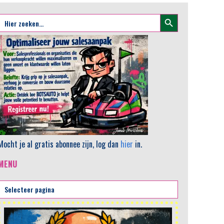
Zoekknop
Zoek
naar:
Mocht je al gratis abonnee zijn, log dan
hier
in.
MENU