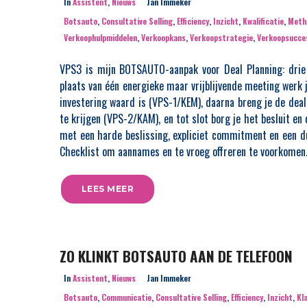
In
Assistent
,
Nieuws
Jan Immeker
tmatige intelligentie
Botsauto
,
Consultative Selling
,
Efficiency
,
Inzicht
,
Kwalificatie
,
Meth
ndert. AI maakt het
Verkoophulpmiddelen
,
Verkoopkans
,
Verkoopstrategie
,
Verkoopsucce
ende communicatie,
Van whiteboard tot winst
 genereren. Daardoor
baar en ontstaat er
VPS3 is mijn BOTSAUTO-aanpak voor Deal Planning: drie 
VPS3 is mijn BOTSAUTO-aanpak voor Deal P
ommunicatie gaat op
plaats van één energieke maar vrijblijvende meeting werk 
drie gerichte sessies die samen regie br
nnis worden bovendien
complexe sales. In plaats van één energi
investering waard is (VPS-1/KEM), daarna breng je de dea
kelijker, waardoor
vrijblijvende meeting werk je met drie du
te krijgen (VPS-2/KAM), en tot slot borg je het besluit en d
ngsfactoren zoals
beslismomenten: eerst bepaal je of e
met een harde beslissing, expliciet commitment en een d
voorstellen minder
investering waard is (VPS-1/KEM), daarna br
rscheid ligt daarom
Checklist om aannames en te vroeg offreren te voorkomen
deal bewust op gang door kernvraag, wa
ormatie, maar in het
besluitvorming scherp te krijgen (VPS-2/KAM
pproces. Goede
slot borg je het besluit en de start zodat het ‘j
LEES MEER
mpliciete signalen,
staan (VPS-3/KIM). Elke sessie eindigt met 
brengen verborgen
beslissing, expliciet commitment en een du
aan het licht. AI kan
definition of done, ondersteund door de 
t het vermogen om
Sales Checklist om aannames en te vroeg off
ggende spanningen te
voorkomen.
ZO KLINKT BOTSAUTO AAN DE TELEFOON
ke inzicht maakt een
een wereld waarin AI
In
Assistent
,
Nieuws
Jan Immeker
LEES MEER
emt.
Botsauto
,
Communicatie
,
Consultative Selling
,
Efficiency
,
Inzicht
,
Kl