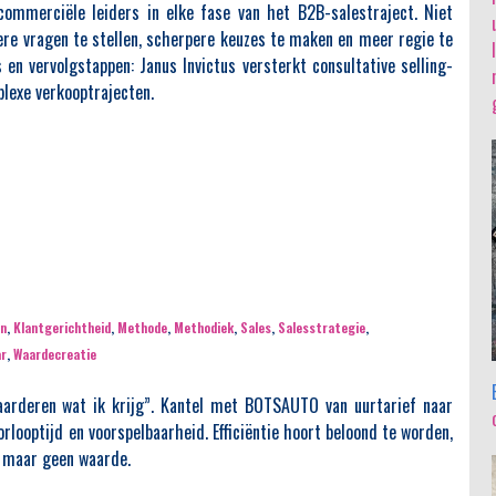
commerciële leiders in elke fase van het B2B-salestraject. Niet
ere vragen te stellen, scherpere keuzes te maken en meer regie te
 en vervolgstappen: Janus Invictus versterkt consultative selling-
plexe verkooptrajecten.
en
,
Klantgerichtheid
,
Methode
,
Methodiek
,
Sales
,
Salesstrategie
,
ar
,
Waardecreatie
aarderen wat ik krijg”. Kantel met BOTSAUTO van uurtarief naar
rlooptijd en voorspelbaarheid. Efficiëntie hoort beloond te worden,
d, maar geen waarde.