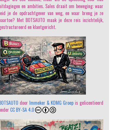
uitdagingen en ambities. Sales draait om beweging: waar
leid je de opdrachtgever van weg, en waar breng je ze
naartoe? Met BOTSAUTO maak je deze reis inzichtelijk,
gestructureerd en klantgericht.
BOTSAUTO
door
Immeker & KDMG Groep
is gelicentieerd
onder
CC BY-SA 4.0