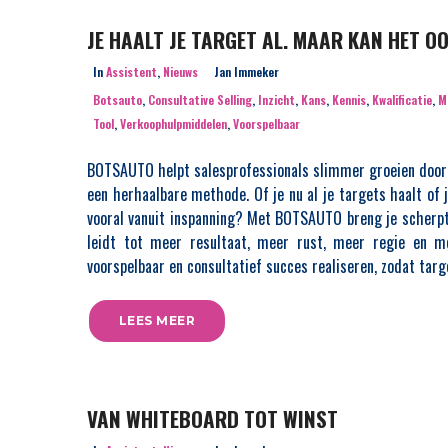
JE HAALT JE TARGET AL. MAAR KAN HET O
In
Assistent
,
Nieuws
Jan Immeker
Botsauto
,
Consultative Selling
,
Inzicht
,
Kans
,
Kennis
,
Kwalificatie
,
M
Tool
,
Verkoophulpmiddelen
,
Voorspelbaar
BOTSAUTO helpt salesprofessionals slimmer groeien door
een herhaalbare methode. Of je nu al je targets haalt of j
vooral vanuit inspanning? Met BOTSAUTO breng je scherpt
leidt tot meer resultaat, meer rust, meer regie en m
voorspelbaar en consultatief succes realiseren, zodat tar
LEES MEER
VAN WHITEBOARD TOT WINST