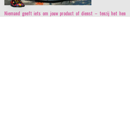
Niemand geeft iets om jouw product of dienst
– tenzij het hen
helpt pijn te vermijden of plezier te bereiken. Succesvol verkopen
begint daarom met het écht begrijpen van de kernvraag van de
opdrachtgever. Wanneer je vervolgens duidelijk maakt hoe jouw
product of dienst deze pijn verlicht of dit plezier versterkt, zien ze
het niet langer als een aanbod, maar als dé oplossing voor hun
uitdagingen en ambities. Sales draait om beweging: waar leid je de
opdrachtgever van weg, en waar breng je ze naartoe? Met
BOTSAUTO maak je deze reis inzichtelijk, gestructureerd en
klantgericht.