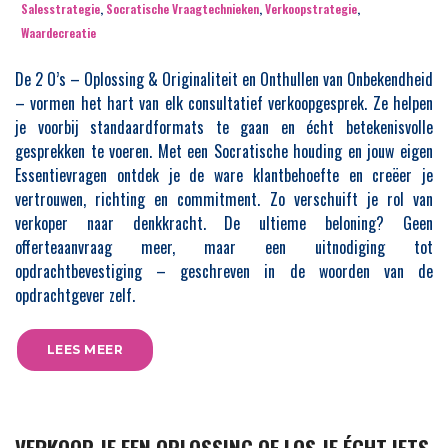
Salesstrategie
,
Socratische Vraagtechnieken
,
Verkoopstrategie
,
Waardecreatie
De 2 O’s – Oplossing & Originaliteit en Onthullen van Onbekendheid
– vormen het hart van elk consultatief verkoopgesprek. Ze helpen
je voorbij standaardformats te gaan en écht betekenisvolle
gesprekken te voeren. Met een Socratische houding en jouw eigen
Essentievragen ontdek je de ware klantbehoefte en creëer je
vertrouwen, richting en commitment. Zo verschuift je rol van
verkoper naar denkkracht. De ultieme beloning? Geen
offerteaanvraag meer, maar een uitnodiging tot
opdrachtbevestiging – geschreven in de woorden van de
opdrachtgever zelf.
LEES MEER
VERKOOP JE EEN OPLOSSING OF LOS JE ÉCHT IETS