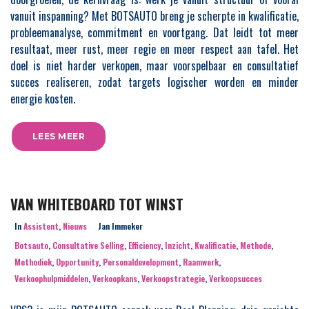
vanuit inspanning? Met BOTSAUTO breng je scherpte in kwalificatie,
probleemanalyse, commitment en voortgang. Dat leidt tot meer
resultaat, meer rust, meer regie en meer respect aan tafel. Het
doel is niet harder verkopen, maar voorspelbaar en consultatief
succes realiseren, zodat targets logischer worden en minder
energie kosten.
LEES MEER
VAN WHITEBOARD TOT WINST
In
Assistent
,
Nieuws
Jan Immeker
Botsauto
,
Consultative Selling
,
Efficiency
,
Inzicht
,
Kwalificatie
,
Methode
,
Methodiek
,
Opportunity
,
Personaldevelopment
,
Raamwerk
,
Verkoophulpmiddelen
,
Verkoopkans
,
Verkoopstrategie
,
Verkoopsucces