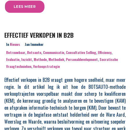
LEES MEER
EFFECTIEF VERKOPEN IN B2B
In
Nieuws
Jan Immeker
Betrouwbaar
,
Botsauto
,
Communicatie
,
Consultative Selling
,
Efficiency
,
Evaluatie
,
Inzicht
,
Methode
,
Methodiek
,
Personaldevelopment
,
Socratische
Vraagtechnieken
,
Verkoopstrategie
Effectief verkopen in B2B vraagt geen hogere snelheid, maar meer
regie. In dit artikel leg ik uit hoe de BOTSAUTO-methode
verkooptrajecten voorspelbaar maakt door scherp te kwalificeren
(KEM), de kernvraag grondig te analyseren en te bevestigen (KAM)
en afspraken informatie-technisch te borgen (KIM). Door bewust te
vertragen in de beginfase ontstaat helderheid over de Ware Aard,
Weerslag en Waarde, waarna besluitvorming en uitvoering soepeler
verlopen. Zo verschuift verkopen van toeval naar structuur en werk