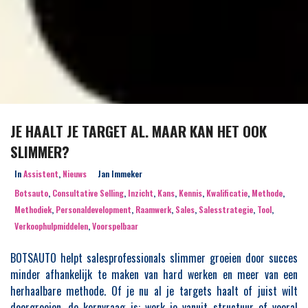
JE HAALT JE TARGET AL. MAAR KAN HET OOK
SLIMMER?
In
Assistent
,
Nieuws
Jan Immeker
Botsauto
,
Consultative Selling
,
Inzicht
,
Kans
,
Kennis
,
Kwalificatie
,
Methode
,
Methodiek
,
Personaldevelopment
,
Raamwerk
,
Sales
,
Salesstrategie
,
Tool
,
Verkoophulpmiddelen
,
Voorspelbaar
BOTSAUTO helpt salesprofessionals slimmer groeien door succes
minder afhankelijk te maken van hard werken en meer van een
herhaalbare methode. Of je nu al je targets haalt of juist wilt
doorgroeien, de kernvraag is: werk je vanuit structuur of vooral