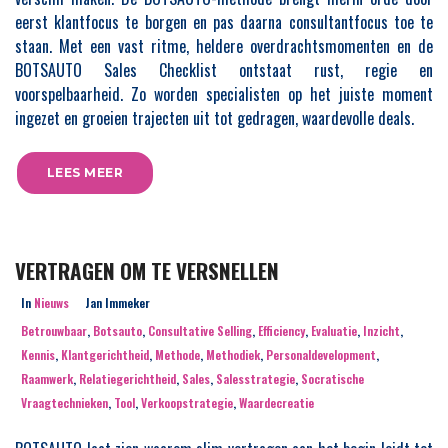
eerst klantfocus te borgen en pas daarna consultantfocus toe te
staan. Met een vast ritme, heldere overdrachtsmomenten en de
BOTSAUTO Sales Checklist ontstaat rust, regie en
voorspelbaarheid. Zo worden specialisten op het juiste moment
ingezet en groeien trajecten uit tot gedragen, waardevolle deals.
LEES MEER
VERTRAGEN OM TE VERSNELLEN
In
Nieuws
Jan Immeker
Betrouwbaar
,
Botsauto
,
Consultative Selling
,
Efficiency
,
Evaluatie
,
Inzicht
,
Kennis
,
Klantgerichtheid
,
Methode
,
Methodiek
,
Personaldevelopment
,
Raamwerk
,
Relatiegerichtheid
,
Sales
,
Salesstrategie
,
Socratische
Vraagtechnieken
,
Tool
,
Verkoopstrategie
,
Waardecreatie