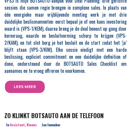
VPS3 is mijn BOTSAUTO-aanpak voor Deal Planning: drie gerichte
sessies die samen regie brengen in complexe sales. In plaats van
één energieke maar vrijblijvende meeting werk je met drie
duidelijke beslismomenten: eerst bepaal je of een kans investering
waard is (VPS-1/KEM), daarna breng je de deal bewust op gang door
kernvraag, waarde en besluitvorming scherp te krijgen (VPS-
2/KAM), en tot slot borg je het besluit en de start zodat het ‘ja’
blijft staan (VPS-3/KIM). Elke sessie eindigt met een harde
beslissing, expliciet commitment en een duidelijke definition of
done, ondersteund door de BOTSAUTO Sales Checklist om
aannames en te vroeg offreren te voorkomen.
LEES MEER
ZO KLINKT BOTSAUTO AAN DE TELEFOON
In
Assistent
,
Nieuws
Jan Immeker