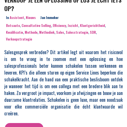
OP?
In
Assistent
,
Nieuws
Jan Immeker
Botsauto
,
Consultative Selling
,
Efficiency
,
Inzicht
,
Klantgerichtheid
,
Kwalificatie
,
Methode
,
Methodiek
,
Sales
,
Salesstrategie
,
SDR
,
Verkoopstrategie
Salesgesprek verbreden? Dit artikel legt uit waarom het risicovol
is om te vroeg in te zoomen met een oplossing en hoe
salesprofessionals beter kunnen schakelen tussen verkennen en
leveren. KPI’s die alleen sturen op eigen Service Lines beperken die
schakelkracht. Aan de hand van een praktische beslisboom ontdek
je wanneer het tijd is om een collega met een bredere blik aan te
haken. Zo vergroot je impact, voorkom je afwijzingen en bouw je aan
duurzame klantrelaties. Schakelen is geen luxe, maar een noodzaak
voor elke commerciële organisatie die écht klantwaarde wil
creëren.