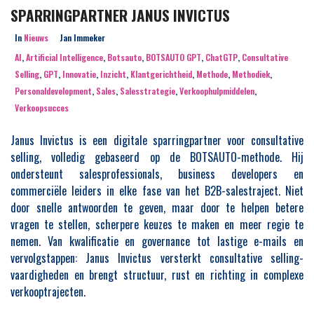
SPARRINGPARTNER JANUS INVICTUS
In
Nieuws
Jan Immeker
AI
,
Artificial Intelligence
,
Botsauto
,
BOTSAUTO GPT
,
ChatGTP
,
Consultative
Selling
,
GPT
,
Innovatie
,
Inzicht
,
Klantgerichtheid
,
Methode
,
Methodiek
,
Personaldevelopment
,
Sales
,
Salesstrategie
,
Verkoophulpmiddelen
,
Verkoopsucces
Janus Invictus is een digitale sparringpartner voor consultative
selling, volledig gebaseerd op de BOTSAUTO-methode. Hij
ondersteunt salesprofessionals, business developers en
commerciële leiders in elke fase van het B2B-salestraject. Niet
door snelle antwoorden te geven, maar door te helpen betere
vragen te stellen, scherpere keuzes te maken en meer regie te
nemen. Van kwalificatie en governance tot lastige e-mails en
vervolgstappen: Janus Invictus versterkt consultative selling-
vaardigheden en brengt structuur, rust en richting in complexe
verkooptrajecten.