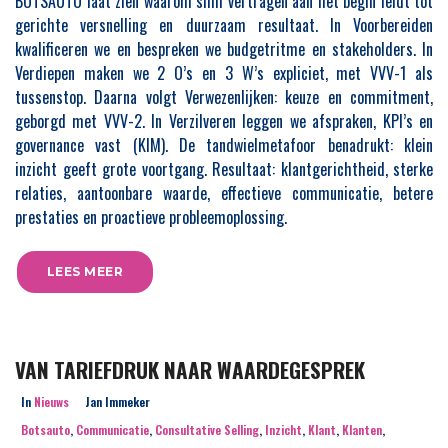
BOTSAUTO laat zien waarom slim vertragen aan het begin leidt tot
gerichte versnelling en duurzaam resultaat. In Voorbereiden
kwalificeren we en bespreken we budgetritme en stakeholders. In
Verdiepen maken we 2 O’s en 3 W’s expliciet, met VVV-1 als
tussenstop. Daarna volgt Verwezenlijken: keuze en commitment,
geborgd met VVV-2. In Verzilveren leggen we afspraken, KPI’s en
governance vast (KIM). De tandwielmetafoor benadrukt: klein
inzicht geeft grote voortgang. Resultaat: klantgerichtheid, sterke
relaties, aantoonbare waarde, effectieve communicatie, betere
prestaties en proactieve probleemoplossing.
LEES MEER
VAN TARIEFDRUK NAAR WAARDEGESPREK
In
Nieuws
Jan Immeker
Botsauto
,
Communicatie
,
Consultative Selling
,
Inzicht
,
Klant
,
Klanten
,