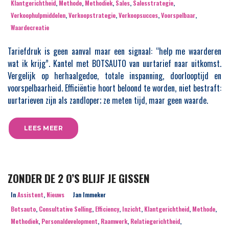
Klantgerichtheid
,
Methode
,
Methodiek
,
Sales
,
Salesstrategie
,
Verkoophulpmiddelen
,
Verkoopstrategie
,
Verkoopsucces
,
Voorspelbaar
,
Waardecreatie
Tariefdruk is geen aanval maar een signaal: “help me waarderen
wat ik krijg”. Kantel met BOTSAUTO van uurtarief naar uitkomst.
Vergelijk op herhaalgedoe, totale inspanning, doorlooptijd en
voorspelbaarheid. Efficiëntie hoort beloond te worden, niet bestraft:
uurtarieven zijn als zandloper; ze meten tijd, maar geen waarde.
LEES MEER
ZONDER DE 2 O’S BLIJF JE GISSEN
In
Assistent
,
Nieuws
Jan Immeker
Botsauto
,
Consultative Selling
,
Efficiency
,
Inzicht
,
Klantgerichtheid
,
Methode
,
Methodiek
,
Personaldevelopment
,
Raamwerk
,
Relatiegerichtheid
,