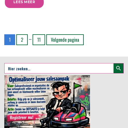
LEES MEER
…
Bladzijde
Bladzijde
Bladzijde
1
2
11
Volgende pagina
Zoekkno
Zoek
naar: