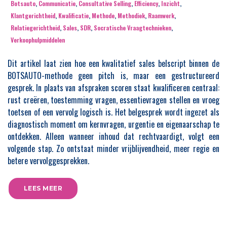
Botsauto
,
Communicatie
,
Consultative Selling
,
Efficiency
,
Inzicht
,
Klantgerichtheid
,
Kwalificatie
,
Methode
,
Methodiek
,
Raamwerk
,
Relatiegerichtheid
,
Sales
,
SDR
,
Socratische Vraagtechnieken
,
Verkoophulpmiddelen
Dit artikel laat zien hoe een kwalitatief sales belscript binnen de
BOTSAUTO-methode geen pitch is, maar een gestructureerd
gesprek. In plaats van afspraken scoren staat kwalificeren centraal:
rust creëren, toestemming vragen, essentievragen stellen en vroeg
toetsen of een vervolg logisch is. Het belgesprek wordt ingezet als
diagnostisch moment om kernvragen, urgentie en eigenaarschap te
ontdekken. Alleen wanneer inhoud dat rechtvaardigt, volgt een
volgende stap. Zo ontstaat minder vrijblijvendheid, meer regie en
betere vervolggesprekken.
LEES MEER