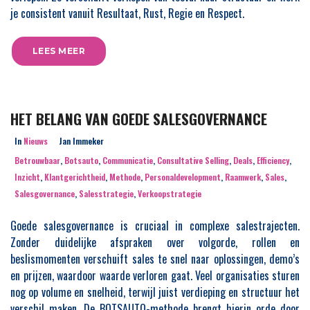
je consistent vanuit Resultaat, Rust, Regie en Respect.
LEES MEER
HET BELANG VAN GOEDE SALESGOVERNANCE
In
Nieuws
Jan Immeker
Betrouwbaar
,
Botsauto
,
Communicatie
,
Consultative Selling
,
Deals
,
Efficiency
,
Inzicht
,
Klantgerichtheid
,
Methode
,
Personaldevelopment
,
Raamwerk
,
Sales
,
Salesgovernance
,
Salesstrategie
,
Verkoopstrategie
Goede salesgovernance is cruciaal in complexe salestrajecten.
Zonder duidelijke afspraken over volgorde, rollen en
beslismomenten verschuift sales te snel naar oplossingen, demo’s
en prijzen, waardoor waarde verloren gaat. Veel organisaties sturen
nog op volume en snelheid, terwijl juist verdieping en structuur het
verschil maken. De BOTSAUTO-methode brengt hierin orde door