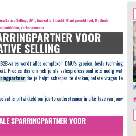
Z
n
sultative Selling
,
GPT
,
Innovatie
,
Inzicht
,
Klantgerichtheid
,
Methode
,
hulpmiddelen
,
Verkoopsucces
PARRINGPARTNER VOOR
TIVE SELLING
n B2B‑sales wordt alles complexer: DMU’s groeien, besluitvorming
oit. Precies daarom heb je als salesprofessional iets nodig wat
ringpartner
die je helpt scherper te denken, betere vragen te
M
ciaal is ontwikkeld om jou te ondersteunen in elke fase van jouw
ITALE SPARRINGPARTNER VOOR