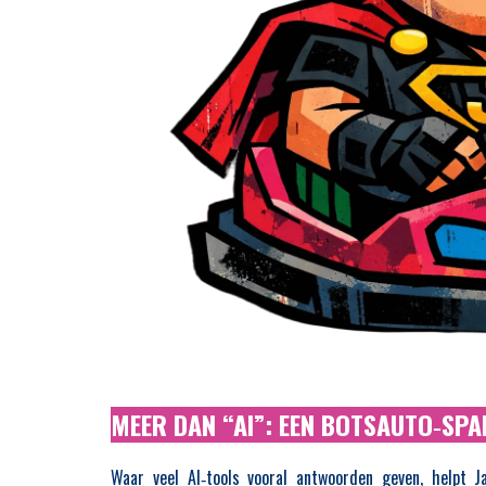
MEER DAN “AI”: EEN BOTSAUTO‑SP
Waar veel AI‑tools vooral antwoorden geven, helpt J