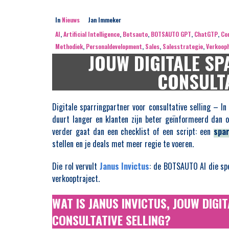
In
Nieuws
Jan Immeker
AI
,
Artificial Intelligence
,
Botsauto
,
BOTSAUTO GPT
,
ChatGTP
,
Con
Methodiek
,
Personaldevelopment
,
Sales
,
Salesstrategie
,
Verkoop
JOUW DIGITALE S
CONSULTA
Digitale sparringpartner voor consultative selling – I
duurt langer en klanten zijn beter geïnformeerd dan o
verder gaat dan een checklist of een script: een
spar
stellen en je deals met meer regie te voeren.
Die rol vervult
Janus Invictus
: de BOTSAUTO AI die spe
verkooptraject.
WAT IS JANUS INVICTUS, JOUW DIG
CONSULTATIVE SELLING?