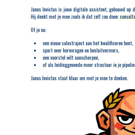
unstmatige intelligentie
Janus Invictus is jouw digitale assistent, gebouwd 
erandert. AI maakt het
Hij denkt met je mee zoals ik dat zelf zou doen:
consulta
 ogende communicatie,
Van whiteboard tot winst
 te genereren. Daardoor
Of je nu:
aalbaar en ontstaat er
VPS3 is mijn BOTSAUTO-aanpak voor Deal 
escommunicatie gaat op
drie gerichte sessies die samen regie b
 kennis worden bovendien
een nieuw salestraject aan het kwalificeren bent,
complexe sales. In plaats van één energ
ankelijker, waardoor
vrijblijvende meeting werk je met drie d
spart over kernvragen en besluitvormers,
dingsfactoren zoals
beslismomenten: eerst bepaal je of 
een voorstel wilt aanscherpen,
de voorstellen minder
investering waard is (VPS-1/KEM), daarna
of als leidinggevende meer structuur in je pipeline
nderscheid ligt daarom
de deal bewust op gang door kernvraag, 
informatie, maar in het
besluitvorming scherp te krijgen (VPS-2
Janus Invictus staat klaar om met je mee te denken.
oopproces. Goede
tot slot borg je het besluit en de start zoda
n impliciete signalen,
blijft staan (VPS-3/KIM). Elke sessie eindi
en brengen verborgen
harde beslissing, expliciet commitmen
en aan het licht. AI kan
duidelijke definition of done, ondersteun
ist het vermogen om
BOTSAUTO Sales Checklist om aannam
erliggende spanningen
vroeg offreren te voorkomen.
enselijke inzicht maakt
nt in een wereld waarin
LEES MEER
 overneemt.