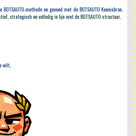
op de BOTSAUTO‑methode en gevoed met de BOTSAUTO Kennisbron.
tief, strategisch en volledig in lijn met de BOTSAUTO‑structuur.
Planning:
Zo klinkt BOTSAUTO aan de telefoon
rengen in
ieke maar
Dit artikel laat zien hoe een kwalitatief sales
uidelijke
belscript binnen de BOTSAUTO-methode geen pitch
een kans
is, maar een gestructureerd gesprek. In plaats van
 breng je
afspraken scoren staat kwalificeren centraal: rust
 wilt,
waarde en
creëren, toestemming vragen, essentievragen
/KAM), en
stellen en vroeg toetsen of een vervolg logisch is.
t het ‘ja’
Het belgesprek wordt ingezet als diagnostisch
gt met een
moment om kernvragen, urgentie en eigenaarschap
t en een
te ontdekken. Alleen wanneer inhoud dat
d door de
rechtvaardigt, volgt een volgende stap. Zo ontstaat
es en te
minder vrijblijvendheid, meer regie en betere
vervolggesprekken.
LEES MEER