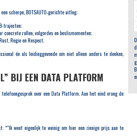
s een scherpe, BOTSAUTO‑gerichte uitleg:
B‑trajecten;
ar concrete rollen, volgordes en beslismomenten;
D
 Rust, Regie en Respect.
d
ssional én als leidinggevende om niet alleen anders te denken,
m
g
B
IL” BIJ EEN DATA PLATFORM
e
rt telefoongesprek over een Data Platform. Aan het eind vroeg de
jt: *“Ik weet eigenlijk te weinig om hier een zinnige prijs aan te