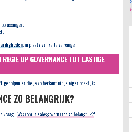
B
g
 oplossingen;
t.
vaardigheden
, in plaats van ze te vervangen.
N REGIE OP GOVERNANCE TOT LASTIGE
t geholpen en die je zo herkent uit je eigen praktijk:
CE ZO BELANGRIJK?
e vraag: “
Waarom is salesgovernance zo belangrijk?
”