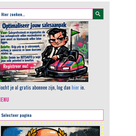
Zoekknop
oek
aar:
ocht je al gratis abonnee zijn, log dan
hier
in.
MENU