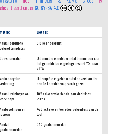
OTSAUTO
door
Immeker & KDMG Groep
is
elicentieerd onder
CC BY-SA 4.0
Metric
Details
Aantal gebruikte
518 keer gebruikt
debrief templates
Conversieratio
Uit enquête is gebleken dat binnen een jaar
het gemiddelde is gestegen van 67% naar
76%
Verkoopcyclus
Uit enquête is gebleken dat er veel sneller
verkorting
een 1e betaalde stap wordt gezet
Aantal trainingen en
102 salesprofessionals getraind sinds
workshops
2023
Aanbevelingen en
478 actieve en tevreden gebruikers van de
reviews
tool
Aantal
342 geabonneerden
geabonneerden