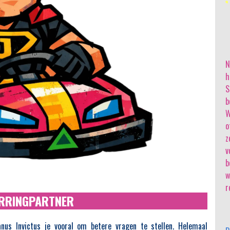
N
h
S
b
W
o
z
v
b
w
r
ARRINGPARTNER
anus Invictus je vooral om betere vragen te stellen. Helemaal