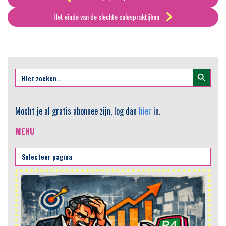
Het einde van de slechte salespraktijken
Zoekknop
Zoek
naar:
Mocht je al gratis abonnee zijn, log dan
hier
in.
MENU
AI
He
sa
om