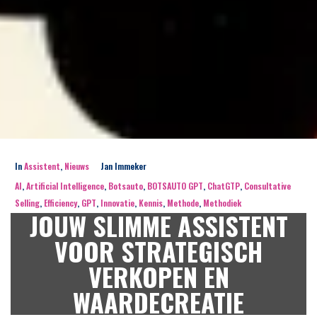
In
Assistent
,
Nieuws
Jan Immeker
AI
,
Artificial Intelligence
,
Botsauto
,
BOTSAUTO GPT
,
ChatGTP
,
Consultative
Selling
,
Efficiency
,
GPT
,
Innovatie
,
Kennis
,
Methode
,
Methodiek
JOUW SLIMME ASSISTENT
VOOR STRATEGISCH
VERKOPEN EN
WAARDECREATIE