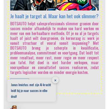
vo
mi
Sa
Je haalt je target al. Maar kan het ook slimmer?
In
e
BOTSAUTO helpt salesprofessionals slimmer groeien door
on
succes minder afhankelijk te maken van hard werken en
vo
meer van een herhaalbare methode. Of je nu al je targets
li
haalt of juist wilt doorgroeien, de kernvraag is: werk je
h
vanuit structuur of vooral vanuit inspanning? Met
sa
BOTSAUTO breng je scherpte in kwalificatie,
sc
probleemanalyse, commitment en voortgang. Dat leidt tot
be
meer resultaat, meer rust, meer regie en meer respect
ma
aan tafel. Het doel is niet harder verkopen, maar
on
voorspelbaar en consultatief succes realiseren, zodat
me
targets logischer worden en minder energie kosten.
ee
✕
LEES MEER
Janus Invictus; met zijn AI-kracht
leidt hij je naar succes in elke
deal!