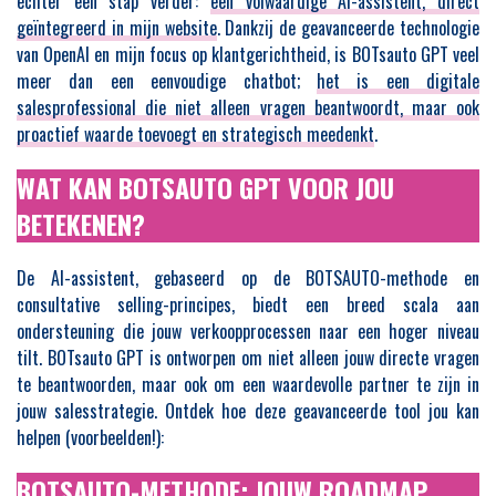
echter een stap verder:
een volwaardige AI-assistent, direct
geïntegreerd in mijn website
. Dankzij de geavanceerde technologie
van OpenAI en mijn focus op klantgerichtheid, is BOTsauto GPT veel
meer dan een eenvoudige chatbot;
het is een digitale
salesprofessional die niet alleen vragen beantwoordt, maar ook
proactief waarde toevoegt en strategisch meedenkt
.
WAT KAN BOTSAUTO GPT VOOR JOU
BETEKENEN?
De AI-assistent, gebaseerd op de BOTSAUTO-methode en
consultative selling-principes, biedt een breed scala aan
ondersteuning die jouw verkoopprocessen naar een hoger niveau
tilt. BOTsauto GPT is ontworpen om niet alleen jouw directe vragen
te beantwoorden, maar ook om een waardevolle partner te zijn in
jouw salesstrategie. Ontdek hoe deze geavanceerde tool jou kan
helpen (voorbeelden!):
BOTSAUTO-METHODE: JOUW ROADMAP