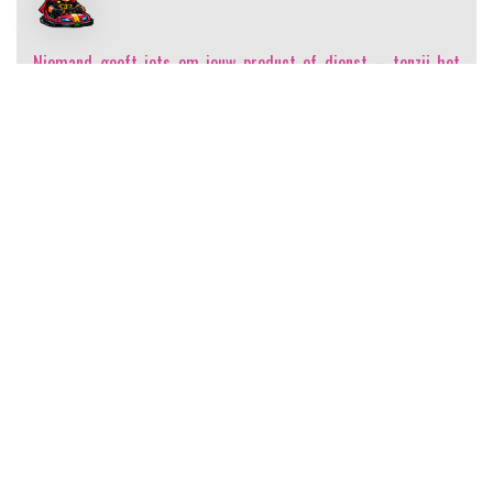
Niemand geeft iets om jouw product of dienst
– tenzij het
hen helpt pijn te vermijden of plezier te bereiken. Succesvol
verkopen begint daarom met het écht begrijpen van de
kernvraag van de opdrachtgever. Wanneer je vervolgens
duidelijk maakt hoe jouw product of dienst deze pijn verlicht
of dit plezier versterkt, zien ze het niet langer als een aanbod,
maar als dé oplossing voor hun uitdagingen en ambities. Sales
draait om beweging: waar leid je de opdrachtgever van weg, en
waar breng je ze naartoe? Met BOTSAUTO maak je deze reis
inzichtelijk, gestructureerd en klantgericht.
BOTSAUTO
door
Immeker & KDMG Groep
is gelicentieerd
onder
CC BY-SA 4.0