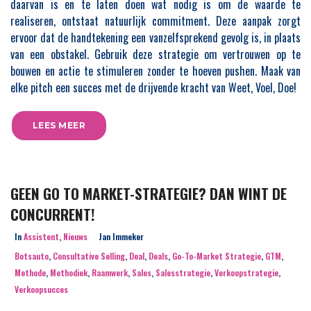
daarvan is en te laten doen wat nodig is om de waarde te
realiseren, ontstaat natuurlijk commitment. Deze aanpak zorgt
ervoor dat de handtekening een vanzelfsprekend gevolg is, in plaats
van een obstakel. Gebruik deze strategie om vertrouwen op te
bouwen en actie te stimuleren zonder te hoeven pushen. Maak van
elke pitch een succes met de drijvende kracht van Weet, Voel, Doe!
LEES MEER
GEEN GO TO MARKET-STRATEGIE? DAN WINT DE
CONCURRENT!
In
Assistent
,
Nieuws
Jan Immeker
Botsauto
,
Consultative Selling
,
Deal
,
Deals
,
Go-To-Market Strategie
,
GTM
,
Methode
,
Methodiek
,
Raamwerk
,
Sales
,
Salesstrategie
,
Verkoopstrategie
,
Verkoopsucces