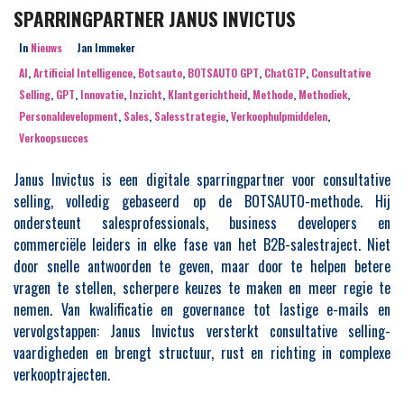
SPARRINGPARTNER JANUS INVICTUS
In
Nieuws
Jan Immeker
AI
,
Artificial Intelligence
,
Botsauto
,
BOTSAUTO GPT
,
ChatGTP
,
Consultative
Selling
,
GPT
,
Innovatie
,
Inzicht
,
Klantgerichtheid
,
Methode
,
Methodiek
,
Personaldevelopment
,
Sales
,
Salesstrategie
,
Verkoophulpmiddelen
,
Verkoopsucces
Janus Invictus is een digitale sparringpartner voor consultative
selling, volledig gebaseerd op de BOTSAUTO-methode. Hij
ondersteunt salesprofessionals, business developers en
commerciële leiders in elke fase van het B2B-salestraject. Niet
door snelle antwoorden te geven, maar door te helpen betere
vragen te stellen, scherpere keuzes te maken en meer regie te
nemen. Van kwalificatie en governance tot lastige e-mails en
vervolgstappen: Janus Invictus versterkt consultative selling-
vaardigheden en brengt structuur, rust en richting in complexe
verkooptrajecten.