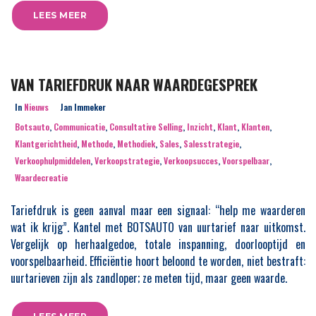
LEES MEER
VAN TARIEFDRUK NAAR WAARDEGESPREK
In
Nieuws
Jan Immeker
Botsauto
,
Communicatie
,
Consultative Selling
,
Inzicht
,
Klant
,
Klanten
,
Klantgerichtheid
,
Methode
,
Methodiek
,
Sales
,
Salesstrategie
,
Verkoophulpmiddelen
,
Verkoopstrategie
,
Verkoopsucces
,
Voorspelbaar
,
Waardecreatie
Tariefdruk is geen aanval maar een signaal: “help me waarderen
wat ik krijg”. Kantel met BOTSAUTO van uurtarief naar uitkomst.
Vergelijk op herhaalgedoe, totale inspanning, doorlooptijd en
voorspelbaarheid. Efficiëntie hoort beloond te worden, niet bestraft:
uurtarieven zijn als zandloper; ze meten tijd, maar geen waarde.