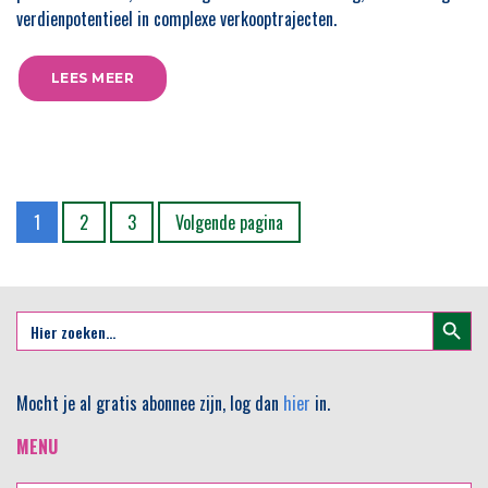
verdienpotentieel in complexe verkooptrajecten.
LEES MEER
Bladzijde
Bladzijde
Bladzijde
1
2
3
Volgende pagina
Zoekkno
Zoek
naar:
Mocht je al gratis abonnee zijn, log dan
hier
in.
MENU