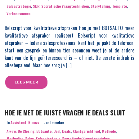
Salesstrategie
,
SDR
,
Socratische Vraagtechnieken
,
Storytelling
,
Template
,
Verkoopsucces
Belscript voor kwalitatieve afspraken Hoe je met BOTSAUTO meer
kwalitatieve afspraken realiseert Belscript voor kwalitatieve
afspraken – Iedere salesprofessional kent het: je pakt de telefoon,
start een gesprek en binnen tien seconden weet je of de andere
kant van de lijn geïnteresseerd is – of niet. De eerste indruk is
allesbepalend. Maar hoe zorg je […]
LEES MEER
HOE JE MET DE JUISTE VRAGEN JE DEALS SLUIT
In
Assistent
,
Nieuws
Jan Immeker
Always Be Closing
,
Botsauto
,
Deal
,
Deals
,
Klantgerichtheid
,
Methode
,
Methodiek
,
Sales
,
Salesstrategie
,
Socratische Vraagtechnieken
,