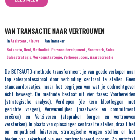
LEES MEER
VAN TRANSACTIE NAAR VERTROUWEN
In
Assistent
,
Nieuws
Jan Immeker
Botsauto
,
Deal
,
Methodiek
,
Personaldevelopment
,
Raamwerk
,
Sales
,
Salesstrategie
,
Verkoopstrategie
,
Verkoopsucces
,
Waardecreatie
De BOTSAUTO-methode transformeert je van goede verkoper naar
top salesprofessional door verbinding centraal te stellen. Geen
standaardpraatjes, maar het begrijpen van wat je opdrachtgever
écht beweegt. De methode bestaat uit vier fases: Voorbereiden
(strategische analyse), Verdiepen (de kern blootleggen met
gerichte vragen), Verwezenlijken (maatwerk en commitment
creëren) en Verzilveren (afspraken borgen en vertrouwen
versterken). In plaats van oplossingen centraal te stellen, draait het
om empathisch luisteren, strategische vragen stellen en het
bieden van zekerheid via een gestructureerd proces. Zo ontstaat