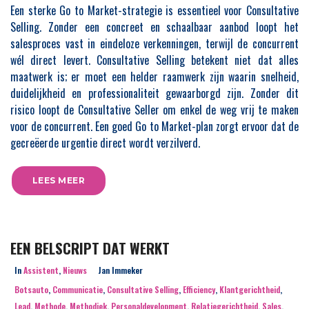
Een sterke Go to Market-strategie is essentieel voor Consultative
Selling. Zonder een concreet en schaalbaar aanbod loopt het
salesproces vast in eindeloze verkenningen, terwijl de concurrent
wél direct levert. Consultative Selling betekent niet dat alles
maatwerk is; er moet een helder raamwerk zijn waarin snelheid,
duidelijkheid en professionaliteit gewaarborgd zijn. Zonder dit
risico loopt de Consultative Seller om enkel de weg vrij te maken
voor de concurrent. Een goed Go to Market-plan zorgt ervoor dat de
gecreëerde urgentie direct wordt verzilverd.
LEES MEER
EEN BELSCRIPT DAT WERKT
In
Assistent
,
Nieuws
Jan Immeker
Botsauto
,
Communicatie
,
Consultative Selling
,
Efficiency
,
Klantgerichtheid
,
Lead
,
Methode
,
Methodiek
,
Personaldevelopment
,
Relatiegerichtheid
,
Sales
,