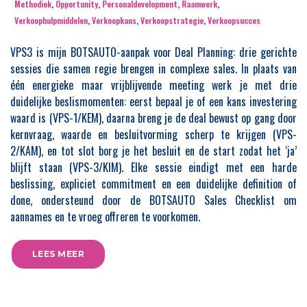
Methodiek
,
Opportunity
,
Personaldevelopment
,
Raamwerk
,
Verkoophulpmiddelen
,
Verkoopkans
,
Verkoopstrategie
,
Verkoopsucces
VPS3 is mijn BOTSAUTO-aanpak voor Deal Planning: drie gerichte
sessies die samen regie brengen in complexe sales. In plaats van
één energieke maar vrijblijvende meeting werk je met drie
duidelijke beslismomenten: eerst bepaal je of een kans investering
waard is (VPS-1/KEM), daarna breng je de deal bewust op gang door
kernvraag, waarde en besluitvorming scherp te krijgen (VPS-
2/KAM), en tot slot borg je het besluit en de start zodat het ‘ja’
blijft staan (VPS-3/KIM). Elke sessie eindigt met een harde
beslissing, expliciet commitment en een duidelijke definition of
done, ondersteund door de BOTSAUTO Sales Checklist om
aannames en te vroeg offreren te voorkomen.
LEES MEER