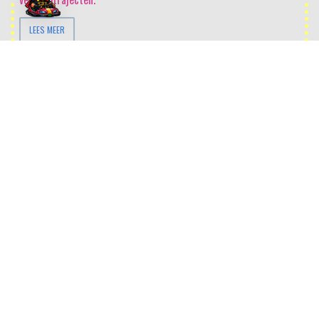
LEES MEER
Niemand geeft iets om jouw product of dienst
– tenzij het hen
helpt pijn te vermijden of plezier te bereiken. Succesvol verkopen
begint daarom met het écht begrijpen van de kernvraag van de
opdrachtgever. Wanneer je vervolgens duidelijk maakt hoe jouw
product of dienst deze pijn verlicht of dit plezier versterkt, zien ze
het niet langer als een aanbod, maar als dé oplossing voor hun
uitdagingen en ambities. Sales draait om beweging: waar leid je de
opdrachtgever van weg, en waar breng je ze naartoe? Met
BOTSAUTO maak je deze reis inzichtelijk, gestructureerd en
klantgericht.