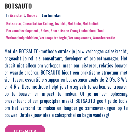
BOTSAUTO
In
Assistent
,
Nieuws
Jan Immeker
Botsauto
,
Consultative Selling
,
Inzicht
,
Methode
,
Methodiek
,
Personaldevelopment
,
Sales
,
Socratische Vraagtechnieken
,
Tool
,
Verkoophulpmiddelen
,
Verkoopstrategie
,
Verkoopsucces
,
Waardecreatie
Met de BOTSAUTO-methode ontdek je jouw verborgen saleskracht,
ongeacht je rol als consultant, developer of projectmanager. Het
draait niet alleen om verkopen, maar om luisteren, relaties bouwen
en waarde creëren. BOTSAUTO biedt een praktische structuur met
vier fasen, essentiële stappen en bouwstenen zoals de 2 O’s, 3 W’s
en 4 R’s. Deze methode helpt je strategisch te werken, vertrouwen
op te bouwen en impact te maken. Of je nu een oplossing
presenteert of een projectplan maakt, BOTSAUTO geeft je de tools
om het verschil te maken en langdurige samenwerkingen op te
bouwen. Ontdek jouw ideale salesprofiel en begin vandaag!
LEES MEER