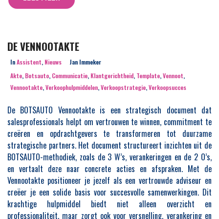
DE VENNOOTAKTE
In
Assistent
,
Nieuws
Jan Immeker
Akte
,
Botsauto
,
Communicatie
,
Klantgerichtheid
,
Template
,
Vennoot
,
Vennootakte
,
Verkoophulpmiddelen
,
Verkoopstrategie
,
Verkoopsucces
De BOTSAUTO Vennootakte is een strategisch document dat
salesprofessionals helpt om vertrouwen te winnen, commitment te
creëren en opdrachtgevers te transformeren tot duurzame
strategische partners. Het document structureert inzichten uit de
BOTSAUTO-methodiek, zoals de 3 W’s, verankeringen en de 2 O’s,
en vertaalt deze naar concrete acties en afspraken. Met de
Vennootakte positioneer je jezelf als een vertrouwde adviseur en
creëer je een solide basis voor succesvolle samenwerkingen. Dit
krachtige hulpmiddel biedt niet alleen overzicht en
professionaliteit, maar zorgt ook voor versnelling, verankering en