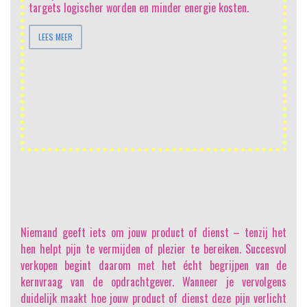
h
targets logischer worden en minder energie kosten.
sa
sc
LEES MEER
be
ma
on
me
ee
Niemand geeft iets om jouw product of dienst
– tenzij het
hen helpt pijn te vermijden of plezier te bereiken. Succesvol
verkopen begint daarom met het écht begrijpen van de
kernvraag van de opdrachtgever. Wanneer je vervolgens
duidelijk maakt hoe jouw product of dienst deze pijn verlicht