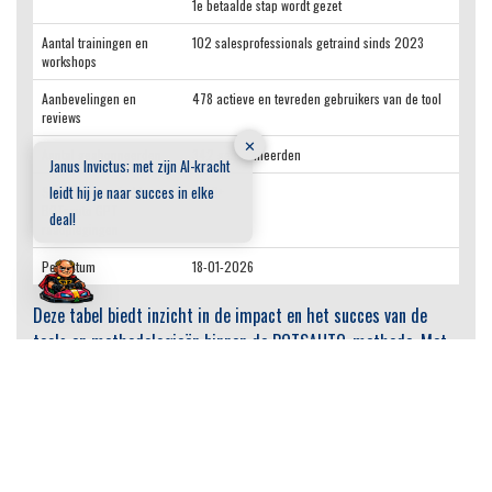
1e betaalde stap wordt gezet
Aantal trainingen en
102 salesprofessionals getraind sinds 2023
workshops
Aanbevelingen en
478 actieve en tevreden gebruikers van de tool
reviews
✕
Aantal geabonneerden
342 geabonneerden
Janus Invictus; met zijn AI-kracht
leidt hij je naar succes in elke
Sales Mastermind |
1300+
BOTsauto GPT
deal!
raadplegingen
Peildatum
18-01-2026
Deze tabel biedt inzicht in de impact en het succes van de
tools en methodologieën binnen de BOTSAUTO-methode. Met
de focus op concrete resultaten en gebruikerservaringen, laten
de cijfers zien hoe BOTSAUTO een verschil maakt voor
salesprofessionals en organisaties.