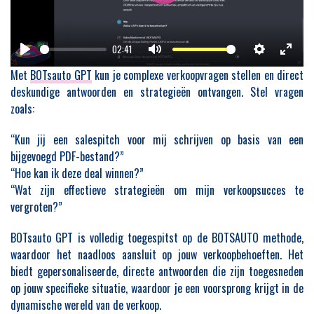
Play
02:41
Play
Mute
Settings
Enter
Met
BOTsauto GPT
kun je complexe verkoopvragen stellen en direct
fullsc
deskundige antwoorden en strategieën ontvangen. Stel vragen
zoals:
“Kun jij een salespitch voor mij schrijven op basis van een
bijgevoegd PDF-bestand?”
“Hoe kan ik deze deal winnen?”
“Wat zijn effectieve strategieën om mijn verkoopsucces te
vergroten?”
BOTsauto GPT is volledig toegespitst op de BOTSAUTO methode,
waardoor het naadloos aansluit op jouw verkoopbehoeften. Het
biedt gepersonaliseerde, directe antwoorden die zijn toegesneden
op jouw specifieke situatie, waardoor je een voorsprong krijgt in de
dynamische wereld van de verkoop.