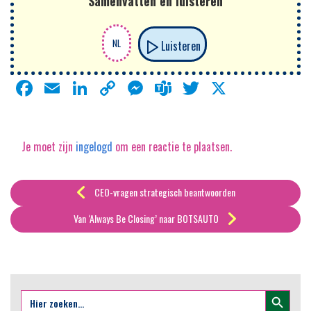
Samenvatten en luisteren
Luisteren
Facebook
Email
LinkedIn
Copy
Messenger
Teams
Twitter
X
Link
Je moet zijn
ingelogd
om een reactie te plaatsen.
CEO-vragen strategisch beantwoorden
Van ‘Always Be Closing’ naar BOTSAUTO
Zoekknop
Zoek
naar: