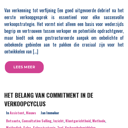
Van verkenning tot verfijning Een goed uitgevoerde debrief na het
eerste verkoopgesprek is essentieel voor elke succesvolle
verkoopstrategie. Het vormt niet alleen een basis voor wederzijds
begrip en vertrouwen tussen verkoper en potentiële opdrachtgever,
maar biedt ook een gestructureerde aanpak om onbelichte of
onbekende gebieden aan te pakken die cruciaal zijn voor het
ontwikkelen van […]
LEES MEER
HET BELANG VAN COMMITMENT IN DE
VERKOOPCYCLUS
In
Assistent
,
Nieuws
Jan Immeker
Botsauto
,
Consultative Selling
,
Inzicht
,
Klantgerichtheid
,
Methode
,
Methodiek
,
Sales
,
Salesstrategie
,
Tool
,
Verkoophulpmiddelen
,