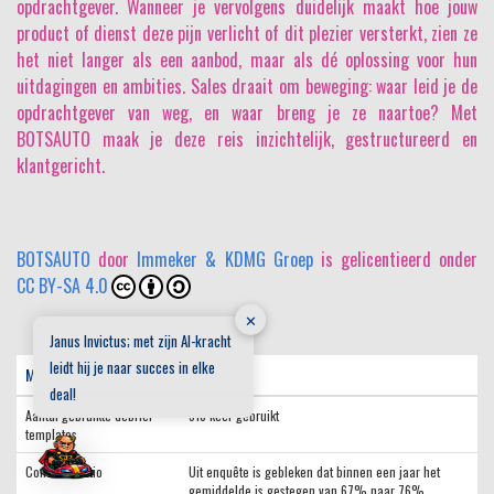
opdrachtgever. Wanneer je vervolgens duidelijk maakt hoe jouw
product of dienst deze pijn verlicht of dit plezier versterkt, zien ze
het niet langer als een aanbod, maar als dé oplossing voor hun
uitdagingen en ambities. Sales draait om beweging: waar leid je de
opdrachtgever van weg, en waar breng je ze naartoe? Met
BOTSAUTO maak je deze reis inzichtelijk, gestructureerd en
klantgericht.
BOTSAUTO
door
Immeker & KDMG Groep
is gelicentieerd onder
CC BY-SA 4.0
✕
Janus Invictus; met zijn AI-kracht
leidt hij je naar succes in elke
Metric
Details
deal!
Aantal gebruikte debrief
518 keer gebruikt
templates
Conversieratio
Uit enquête is gebleken dat binnen een jaar het
gemiddelde is gestegen van 67% naar 76%