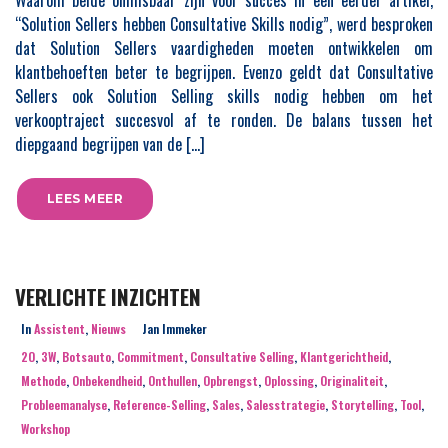
Waarom beide onmisbaar zijn voor succes In een eerder artikel,
“Solution Sellers hebben Consultative Skills nodig”, werd besproken
dat Solution Sellers vaardigheden moeten ontwikkelen om
klantbehoeften beter te begrijpen. Evenzo geldt dat Consultative
Sellers ook Solution Selling skills nodig hebben om het
verkooptraject succesvol af te ronden. De balans tussen het
diepgaand begrijpen van de […]
LEES MEER
VERLICHTE INZICHTEN
In
Assistent
,
Nieuws
Jan Immeker
2O
,
3W
,
Botsauto
,
Commitment
,
Consultative Selling
,
Klantgerichtheid
,
Methode
,
Onbekendheid
,
Onthullen
,
Opbrengst
,
Oplossing
,
Originaliteit
,
Probleemanalyse
,
Reference-Selling
,
Sales
,
Salesstrategie
,
Storytelling
,
Tool
,
Workshop