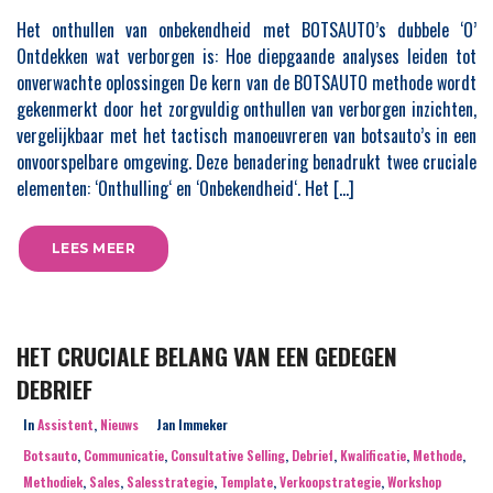
Het onthullen van onbekendheid met BOTSAUTO’s dubbele ‘O’
Ontdekken wat verborgen is: Hoe diepgaande analyses leiden tot
onverwachte oplossingen De kern van de BOTSAUTO methode wordt
gekenmerkt door het zorgvuldig onthullen van verborgen inzichten,
vergelijkbaar met het tactisch manoeuvreren van botsauto’s in een
onvoorspelbare omgeving. Deze benadering benadrukt twee cruciale
elementen: ‘Onthulling‘ en ‘Onbekendheid‘. Het […]
LEES MEER
HET CRUCIALE BELANG VAN EEN GEDEGEN
DEBRIEF
In
Assistent
,
Nieuws
Jan Immeker
Botsauto
,
Communicatie
,
Consultative Selling
,
Debrief
,
Kwalificatie
,
Methode
,
Methodiek
,
Sales
,
Salesstrategie
,
Template
,
Verkoopstrategie
,
Workshop