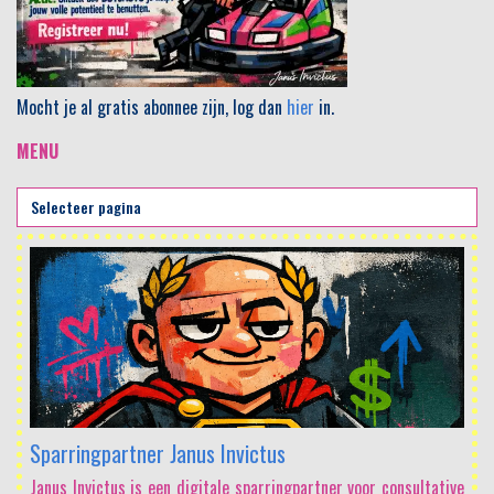
Mocht je al gratis abonnee zijn, log dan
hier
in.
MENU
Sparringpartner Janus Invictus
Janus Invictus is een digitale sparringpartner voor consultative