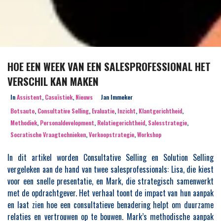
HOE EEN WEEK VAN EEN SALESPROFESSIONAL HET
VERSCHIL KAN MAKEN
In
Assistent
,
Casuïstiek
,
Nieuws
Jan Immeker
Botsauto
,
Consultative Selling
,
Evaluatie
,
Inzicht
,
Klantgerichtheid
,
Methodiek
,
Personaldevelopment
,
Relatiegerichtheid
,
Salesstrategie
,
Socratische Vraagtechnieken
,
Verkoopstrategie
,
Workshop
In dit artikel worden Consultative Selling en Solution Selling
vergeleken aan de hand van twee salesprofessionals: Lisa, die kiest
voor een snelle presentatie, en Mark, die strategisch samenwerkt
met de opdrachtgever. Het verhaal toont de impact van hun aanpak
en laat zien hoe een consultatieve benadering helpt om duurzame
relaties en vertrouwen op te bouwen. Mark’s methodische aanpak