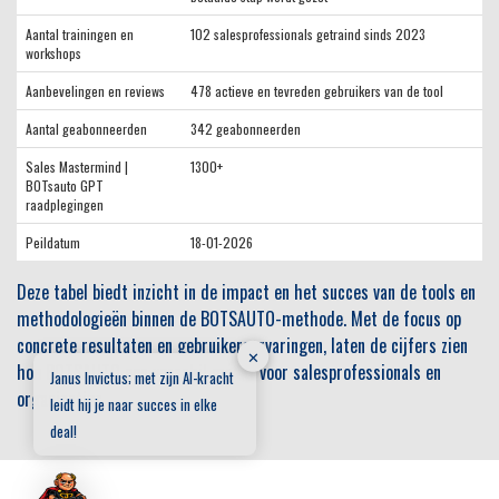
Aantal trainingen en
102 salesprofessionals getraind sinds 2023
workshops
Aanbevelingen en reviews
478 actieve en tevreden gebruikers van de tool
Aantal geabonneerden
342 geabonneerden
Sales Mastermind |
1300+
BOTsauto GPT
raadplegingen
Peildatum
18-01-2026
Deze tabel biedt inzicht in de impact en het succes van de tools en
methodologieën binnen de BOTSAUTO-methode. Met de focus op
concrete resultaten en gebruikerservaringen, laten de cijfers zien
✕
hoe BOTSAUTO een verschil maakt voor salesprofessionals en
Janus Invictus; met zijn AI-kracht
organisaties.
leidt hij je naar succes in elke
deal!