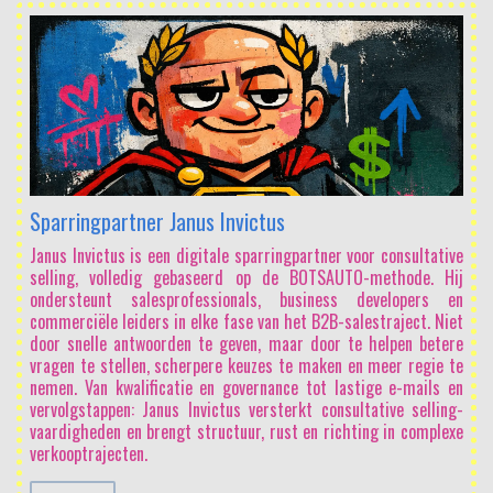
Sparringpartner Janus Invictus
Janus Invictus is een digitale sparringpartner voor consultative
selling, volledig gebaseerd op de BOTSAUTO-methode. Hij
ondersteunt salesprofessionals, business developers en
commerciële leiders in elke fase van het B2B-salestraject. Niet
door snelle antwoorden te geven, maar door te helpen betere
vragen te stellen, scherpere keuzes te maken en meer regie te
nemen. Van kwalificatie en governance tot lastige e-mails en
vervolgstappen: Janus Invictus versterkt consultative selling-
vaardigheden en brengt structuur, rust en richting in complexe
verkooptrajecten.