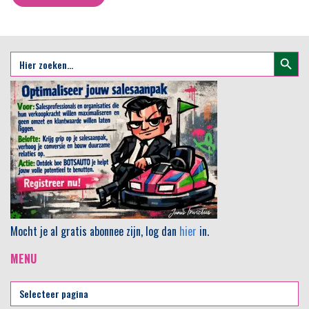
Zoekkno
Zoek
naar:
Mocht je al gratis abonnee zijn, log dan
hier
in.
MENU