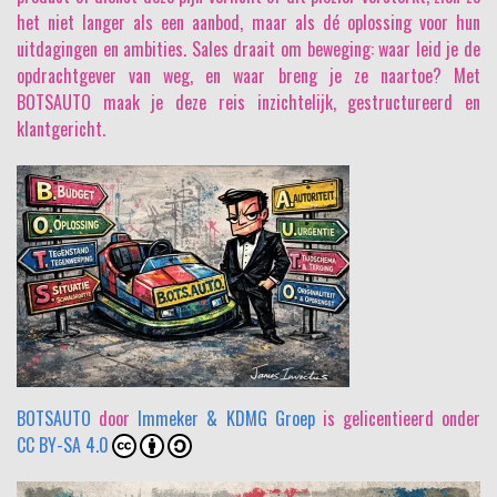
het niet langer als een aanbod, maar als dé oplossing voor hun
uitdagingen en ambities. Sales draait om beweging: waar leid je de
opdrachtgever van weg, en waar breng je ze naartoe? Met
BOTSAUTO maak je deze reis inzichtelijk, gestructureerd en
klantgericht.
BOTSAUTO
door
Immeker & KDMG Groep
is gelicentieerd onder
CC BY-SA 4.0