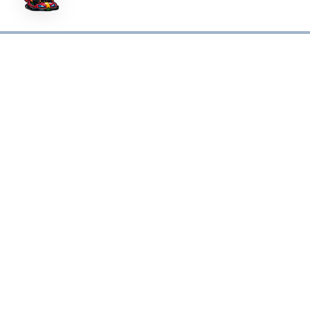
Sparringpartner Janus Invictus
Janus Invictus is een digitale sparringpartner voor consultative
selling, volledig gebaseerd op de BOTSAUTO-methode. Hij
ondersteunt salesprofessionals, business developers en
commerciële leiders in elke fase van het B2B-salestraject. Niet
door snelle antwoorden te geven, maar door te helpen betere
vragen te stellen, scherpere keuzes te maken en meer regie te
nemen. Van kwalificatie en governance tot lastige e-mails en