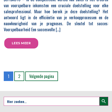
van voorspelbare inkomsten een cruciale doelstelling voor elke
salesprofessional. Maar hoe bereik je deze doelstelling? Het
antwoord ligt in de efficiëntie van je verkoopprocessen en de
nauwkeurigheid van je prognoses. De sleutel tot succes:
Voorspelbaarheid Een succesvolle […]
LEES MEER
Bladzijde
Bladzijde
1
2
Volgende pagina
Zoekkno
Zoek
naar: