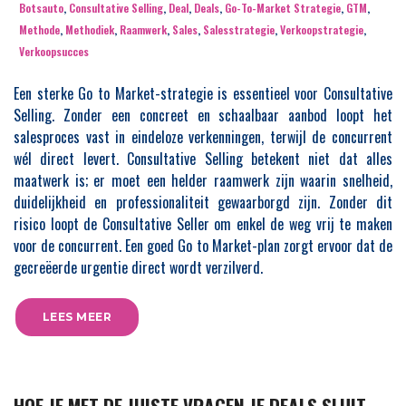
Botsauto
,
Consultative Selling
,
Deal
,
Deals
,
Go-To-Market Strategie
,
GTM
,
Methode
,
Methodiek
,
Raamwerk
,
Sales
,
Salesstrategie
,
Verkoopstrategie
,
Verkoopsucces
Een sterke Go to Market-strategie is essentieel voor Consultative
Selling. Zonder een concreet en schaalbaar aanbod loopt het
salesproces vast in eindeloze verkenningen, terwijl de concurrent
wél direct levert. Consultative Selling betekent niet dat alles
maatwerk is; er moet een helder raamwerk zijn waarin snelheid,
duidelijkheid en professionaliteit gewaarborgd zijn. Zonder dit
risico loopt de Consultative Seller om enkel de weg vrij te maken
voor de concurrent. Een goed Go to Market-plan zorgt ervoor dat de
gecreëerde urgentie direct wordt verzilverd.
LEES MEER
HOE JE MET DE JUISTE VRAGEN JE DEALS SLUIT