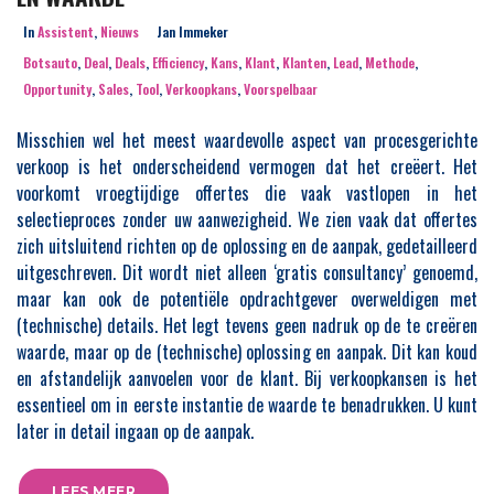
In
Assistent
,
Nieuws
Jan Immeker
Botsauto
,
Deal
,
Deals
,
Efficiency
,
Kans
,
Klant
,
Klanten
,
Lead
,
Methode
,
Opportunity
,
Sales
,
Tool
,
Verkoopkans
,
Voorspelbaar
Misschien wel het meest waardevolle aspect van procesgerichte
verkoop is het onderscheidend vermogen dat het creëert. Het
voorkomt vroegtijdige offertes die vaak vastlopen in het
selectieproces zonder uw aanwezigheid. We zien vaak dat offertes
zich uitsluitend richten op de oplossing en de aanpak, gedetailleerd
uitgeschreven. Dit wordt niet alleen ‘gratis consultancy’ genoemd,
maar kan ook de potentiële opdrachtgever overweldigen met
(technische) details. Het legt tevens geen nadruk op de te creëren
waarde, maar op de (technische) oplossing en aanpak. Dit kan koud
en afstandelijk aanvoelen voor de klant. Bij verkoopkansen is het
essentieel om in eerste instantie de waarde te benadrukken. U kunt
later in detail ingaan op de aanpak.
LEES MEER