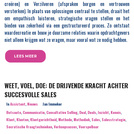
creëren) en Verzilveren (afspraken borgen en vertrouwen
versterken). In plaats van oplossingen centraal te stellen, draait het
om empathisch luisteren, strategische vragen stellen en het
bieden van zekerheid via een gestructureerd proces. Zo ontstaat
waardecreatie en bouw je duurzame relaties waarin opdrachtgevers
niet alleen krijgen wat ze vragen, maar vooral wat ze nodig hebben.
LEES MEER
WEET, VOEL, DOE: DE DRIJVENDE KRACHT ACHTER
SUCCESVOLLE SALES
In
Assistent
,
Nieuws
Jan Immeker
Botsauto
,
Communicatie
,
Consultative Selling
,
Deal
,
Deals
,
Inzicht
,
Kennis
,
Klant
,
Klanten
,
Klantgerichtheid
,
Methode
,
Methodiek
,
Sales
,
Salesstrategie
,
Socratische Vraagtechnieken
,
Verkoopsucces
,
Voorspelbaar