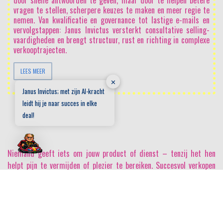
door snelle antwoorden te geven, maar door te helpen betere
vragen te stellen, scherpere keuzes te maken en meer regie te
nemen. Van kwalificatie en governance tot lastige e-mails en
vervolgstappen: Janus Invictus versterkt consultative selling-
vaardigheden en brengt structuur, rust en richting in complexe
verkooptrajecten.
LEES MEER
✕
Janus Invictus; met zijn AI-kracht
leidt hij je naar succes in elke
deal!
Niemand geeft iets om jouw product of dienst
– tenzij het hen
helpt pijn te vermijden of plezier te bereiken. Succesvol verkopen
begint daarom met het écht begrijpen van de kernvraag van de
opdrachtgever. Wanneer je vervolgens duidelijk maakt hoe jouw
product of dienst deze pijn verlicht of dit plezier versterkt, zien ze
het niet langer als een aanbod, maar als dé oplossing voor hun