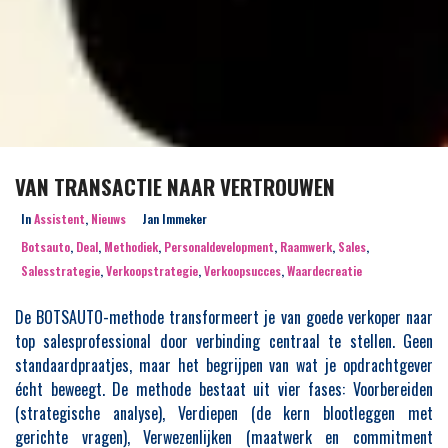
VAN TRANSACTIE NAAR VERTROUWEN
In
Assistent
,
Nieuws
Jan Immeker
Botsauto
,
Deal
,
Methodiek
,
Personaldevelopment
,
Raamwerk
,
Sales
,
Salesstrategie
,
Verkoopstrategie
,
Verkoopsucces
,
Waardecreatie
De BOTSAUTO-methode transformeert je van goede verkoper naar
top salesprofessional door verbinding centraal te stellen. Geen
standaardpraatjes, maar het begrijpen van wat je opdrachtgever
écht beweegt. De methode bestaat uit vier fases: Voorbereiden
(strategische analyse), Verdiepen (de kern blootleggen met
gerichte vragen), Verwezenlijken (maatwerk en commitment