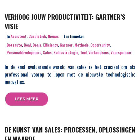
VERHOOG JOUW PRODUCTIVITEIT: GARTNER’S
VISIE
In
Assistent
,
Casuïstiek
,
Nieuws
Jan Immeker
Botsauto
,
Deal
,
Deals
,
Efficiency
,
Gartner
,
Methode
,
Opportunity
,
Personaldevelopment
,
Sales
,
Salesstrategie
,
Tool
,
Verkoopkans
,
Voorspelbaar
In de snel evoluerende wereld van sales is het cruciaal om als
professional voorop te lopen met de nieuwste technologische
innovaties.
LEES MEER
DE KUNST VAN SALES: PROCESSEN, OPLOSSINGEN
EN WAARDE