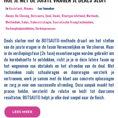
In
Assistent
,
Nieuws
Jan Immeker
Always Be Closing
,
Botsauto
,
Deal
,
Deals
,
Klantgerichtheid
,
Methode
,
Methodiek
,
Sales
,
Salesstrategie
,
Socratische Vraagtechnieken
,
Verkoophulpmiddelen
,
Verkoopsucces
Deals sluiten met de BOTSAUTO-methode draait om het stellen
van de juiste vragen in de fasen Verwezenlijken en Verzilveren. Waar
in de verdiepingsfase (2e fase) essentievragen worden gebruikt om
de kernbehoefte te ontdekken, richt je je in deze latere fasen op
het wegnemen van obstakels en het afronden van de deal. Met
technieken zoals schaalvragen en doorvragen versterk je
vertrouwen, werk je samen met de klant aan concrete oplossingen
en zorg je voor een succesvolle afronding. Deze aanpak maakt het
proces helder, versterkt de relatie en leidt tot duurzame
resultaten. BOTSAUTO helpt je elke deal soepel naar de finish.
LEES MEER