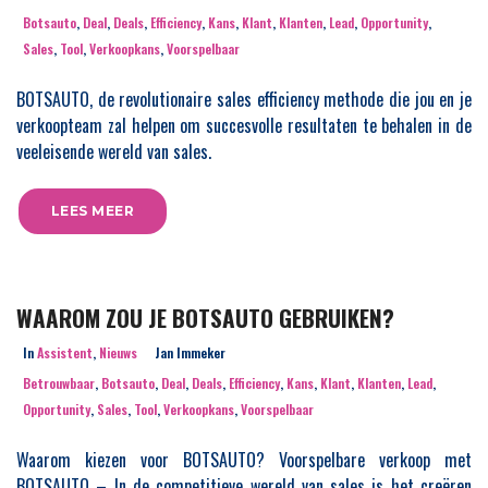
Botsauto
,
Deal
,
Deals
,
Efficiency
,
Kans
,
Klant
,
Klanten
,
Lead
,
Opportunity
,
Sales
,
Tool
,
Verkoopkans
,
Voorspelbaar
BOTSAUTO, de revolutionaire sales efficiency methode die jou en je
verkoopteam zal helpen om succesvolle resultaten te behalen in de
veeleisende wereld van sales.
LEES MEER
WAAROM ZOU JE BOTSAUTO GEBRUIKEN?
In
Assistent
,
Nieuws
Jan Immeker
Betrouwbaar
,
Botsauto
,
Deal
,
Deals
,
Efficiency
,
Kans
,
Klant
,
Klanten
,
Lead
,
Opportunity
,
Sales
,
Tool
,
Verkoopkans
,
Voorspelbaar
Waarom kiezen voor BOTSAUTO? Voorspelbare verkoop met
BOTSAUTO – In de competitieve wereld van sales is het creëren