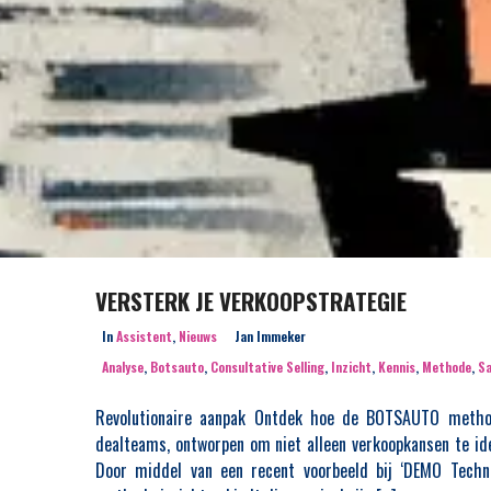
VERSTERK JE VERKOOPSTRATEGIE
In
Assistent
,
Nieuws
Jan Immeker
Analyse
,
Botsauto
,
Consultative Selling
,
Inzicht
,
Kennis
,
Methode
,
Sa
Revolutionaire aanpak Ontdek hoe de BOTSAUTO methode
dealteams, ontworpen om niet alleen verkoopkansen te ide
Door middel van een recent voorbeeld bij ‘DEMO Techni