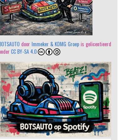
BOTSAUTO
door
Immeker & KDMG Groep
is gelicentieerd
onder
CC BY-SA 4.0