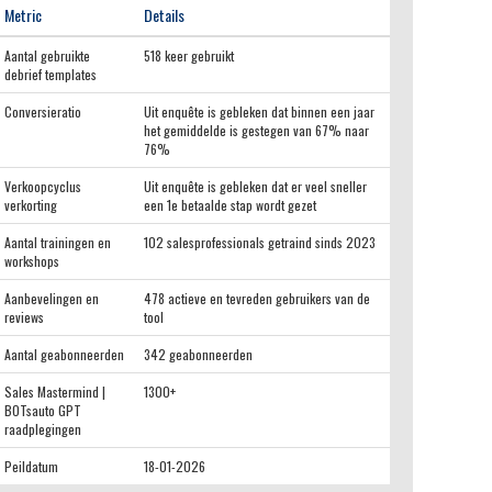
Metric
Details
Aantal gebruikte
518 keer gebruikt
debrief templates
Conversieratio
Uit enquête is gebleken dat binnen een jaar
het gemiddelde is gestegen van 67% naar
76%
Verkoopcyclus
Uit enquête is gebleken dat er veel sneller
verkorting
een 1e betaalde stap wordt gezet
Aantal trainingen en
102 salesprofessionals getraind sinds 2023
workshops
Aanbevelingen en
478 actieve en tevreden gebruikers van de
reviews
tool
Aantal geabonneerden
342 geabonneerden
Sales Mastermind |
1300+
BOTsauto GPT
raadplegingen
Peildatum
18-01-2026