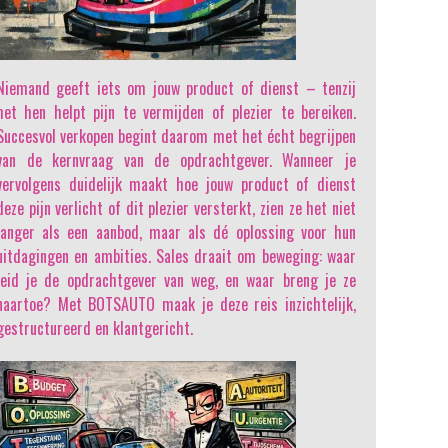
Niemand geeft iets om jouw product of dienst
– tenzij
het hen helpt pijn te vermijden of plezier te bereiken.
Succesvol verkopen begint daarom met het écht begrijpen
van de kernvraag van de opdrachtgever. Wanneer je
vervolgens duidelijk maakt hoe jouw product of dienst
deze pijn verlicht of dit plezier versterkt, zien ze het niet
langer als een aanbod, maar als dé oplossing voor hun
uitdagingen en ambities. Sales draait om beweging: waar
leid je de opdrachtgever van weg, en waar breng je ze
naartoe? Met BOTSAUTO maak je deze reis inzichtelijk,
gestructureerd en klantgericht.