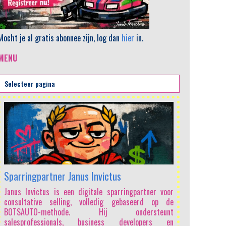
Mocht je al gratis abonnee zijn, log dan
hier
in.
MENU
Sparringpartner Janus Invictus
Janus Invictus is een digitale sparringpartner voor
consultative selling, volledig gebaseerd op de
BOTSAUTO-methode. Hij ondersteunt
salesprofessionals, business developers en