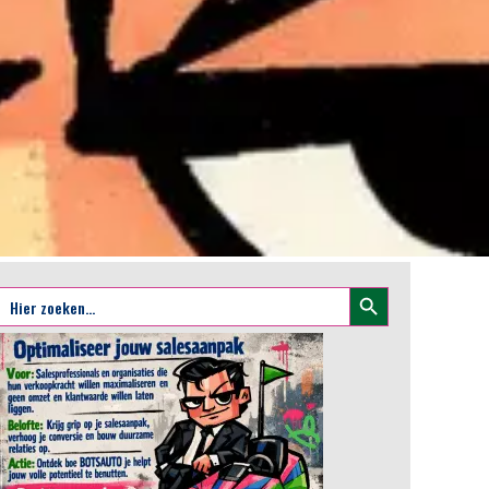
Zoekknop
Zoek
naar: