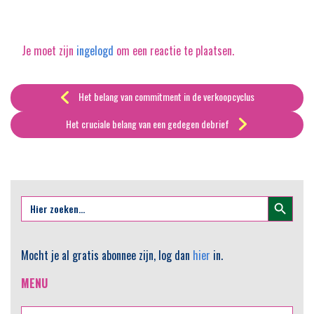
Link
Je moet zijn
ingelogd
om een reactie te plaatsen.
Het belang van commitment in de verkoopcyclus
Het cruciale belang van een gedegen debrief
Zoekknop
Zoek
naar:
Mocht je al gratis abonnee zijn, log dan
hier
in.
MENU