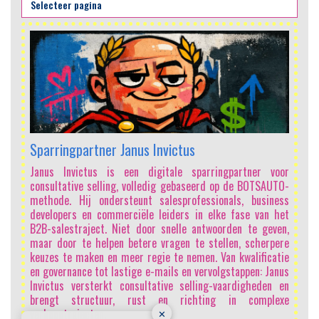
Je haalt je target al. Maar kan het ook slimmer?
or
BOTSAUTO helpt salesprofessionals slimmer groeien door
O-
succes minder afhankelijk te maken van hard werken en
ss
meer van een herhaalbare methode. Of je nu al je targets
et
haalt of juist wilt doorgroeien, de kernvraag is: werk je
n,
vanuit structuur of vooral vanuit inspanning? Met
re
BOTSAUTO breng je scherpte in kwalificatie,
ie
probleemanalyse, commitment en voortgang. Dat leidt tot
us
meer resultaat, meer rust, meer regie en meer respect
en
aan tafel. Het doel is niet harder verkopen, maar
xe
voorspelbaar en consultatief succes realiseren, zodat
targets logischer worden en minder energie kosten.
✕