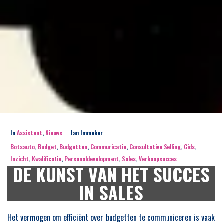
In
Assistent
,
Nieuws
Jan Immeker
Botsauto
,
Budget
,
Budgetten
,
Communicatie
,
Consultative Selling
,
Gids
,
Inzicht
,
Kwalificatie
,
Personaldevelopment
,
Sales
,
Verkoopsucces
DE KUNST VAN HET SUCCES
IN SALES
Het vermogen om efficiënt over budgetten te communiceren is vaak