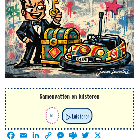
Samenvatten en luisteren
Luisteren
Facebook
Email
LinkedIn
Copy
Messenger
Teams
Twitter
X