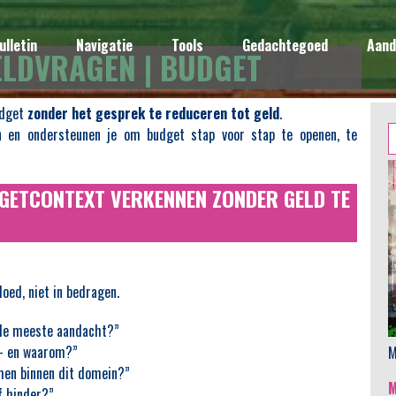
ulletin
Navigatie
Tools
Gedachtegoed
Aand
LDVRAGEN | BUDGET
udget
zonder het gesprek te reduceren tot geld
.
Z
 en ondersteunen je om budget stap voor stap te openen, te
n
DGETCONTEXT VERKENNEN ZONDER GELD TE
loed, niet in bedragen.
r de meeste aandacht?”
– en waarom?”
M
men binnen dit domein?”
f hinder?”