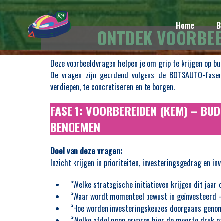
Home
B
ONTDEK VOORBEE
Deze voorbeeldvragen helpen je om grip te krijgen op b
De vragen zijn geordend volgens de BOTSAUTO-fasen
verdiepen, te concretiseren en te borgen.
FASE 1: VOORBEREIDEN (KEM) – BU
BENOEMEN
Doel van deze vragen:
Inzicht krijgen in prioriteiten, investeringsgedrag en inv
“Welke strategische initiatieven krijgen dit jaa
“Waar wordt momenteel bewust in geïnvesteerd 
“Hoe worden investeringskeuzes doorgaans geno
“Welke afdelingen ervaren hier de meeste druk o