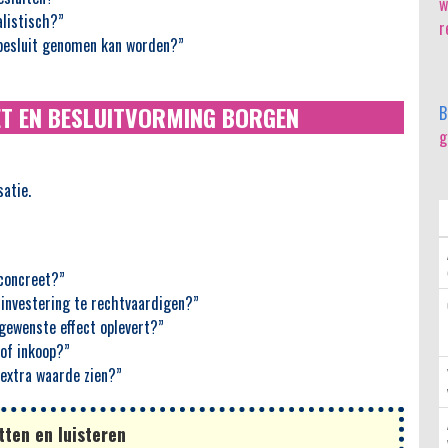
w
alistisch?”
r
 besluit genomen kan worden?”
GET EN BESLUITVORMING BORGEN
B
g
satie.
 concreet?”
 investering te rechtvaardigen?”
gewenste effect oplevert?”
of inkoop?”
 extra waarde zien?”
ten en luisteren