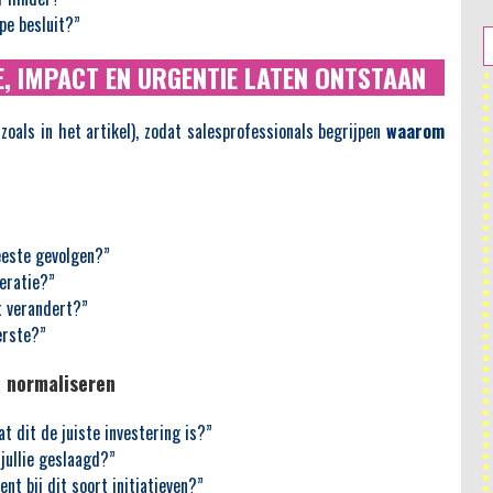
pe besluit?”
E, IMPACT EN URGENTIE LATEN ONTSTAAN
(zoals in het artikel), zodat salesprofessionals begrijpen
waarom
eeste gevolgen?”
eratie?”
t verandert?”
erste?”
I normaliseren
t dit de juiste investering is?”
 jullie geslaagd?”
nt bij dit soort initiatieven?”