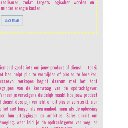
data analyse
realiseren, zodat targets logischer worden en
menselijke dy
minder energie kosten.
te doorgronden
een salesprofe
LEES MEER
AI steeds meer
LEES MEER
iemand geeft iets om jouw product of dienst
– tenzij
et hen helpt pijn te vermijden of plezier te bereiken.
uccesvol verkopen begint daarom met het écht
egrijpen van de kernvraag van de opdrachtgever.
anneer je vervolgens duidelijk maakt hoe jouw product
f dienst deze pijn verlicht of dit plezier versterkt, zien
e het niet langer als een aanbod, maar als dé oplossing
oor hun uitdagingen en ambities. Sales draait om
eweging: waar leid je de opdrachtgever van weg, en