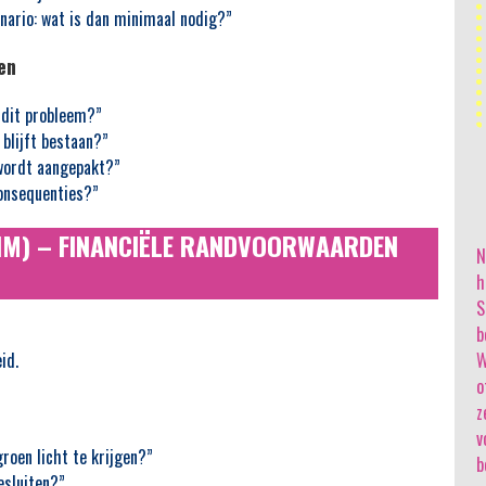
nario: wat is dan minimaal nodig?”
en
 dit probleem?”
 blijft bestaan?”
 wordt aangepakt?”
consequenties?”
KIM) – FINANCIËLE RANDVOORWAARDEN
N
h
S
b
id.
W
o
z
v
roen licht te krijgen?”
b
esluiten?”