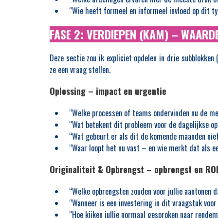
“Wie heeft formeel en informeel invloed op dit ty
FASE 2: VERDIEPEN (KAM) – WAARD
Deze sectie zou ik expliciet opdelen in drie subblokken 
ze een vraag stellen.
Oplossing – impact en urgentie
“Welke processen of teams ondervinden nu de m
“Wat betekent dit probleem voor de dagelijkse op
“Wat gebeurt er als dit de komende maanden nie
“Waar loopt het nu vast – en wie merkt dat als e
Originaliteit & Opbrengst – opbrengst en RO
“Welke opbrengsten zouden voor jullie aantonen da
“Wanneer is een investering in dit vraagstuk voor
“Hoe kijken jullie normaal gesproken naar rendeme