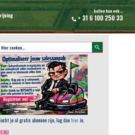
bellen kan ook...
rijving
+ 31 6 100 250 33
Zoekknop
oek
aar:
ocht je al gratis abonnee zijn, log dan
hier
in.
MENU