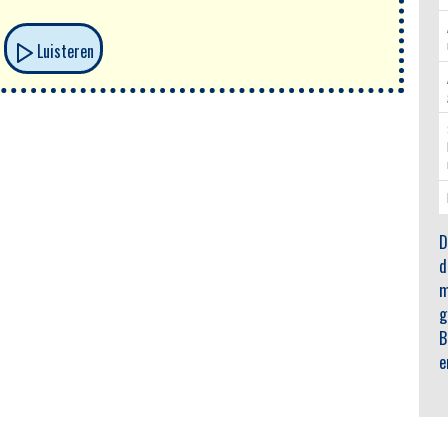
Luisteren
D
d
m
g
B
e