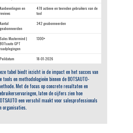
Aanbevelingen en
478 actieve en tevreden gebruikers van de
reviews
tool
Aantal
342 geabonneerden
geabonneerden
Sales Mastermind |
1300+
BOTsauto GPT
raadplegingen
Peildatum
18-01-2026
eze tabel biedt inzicht in de impact en het succes van
e tools en methodologieën binnen de BOTSAUTO-
ethode. Met de focus op concrete resultaten en
ebruikerservaringen, laten de cijfers zien hoe
OTSAUTO een verschil maakt voor salesprofessionals
n organisaties.