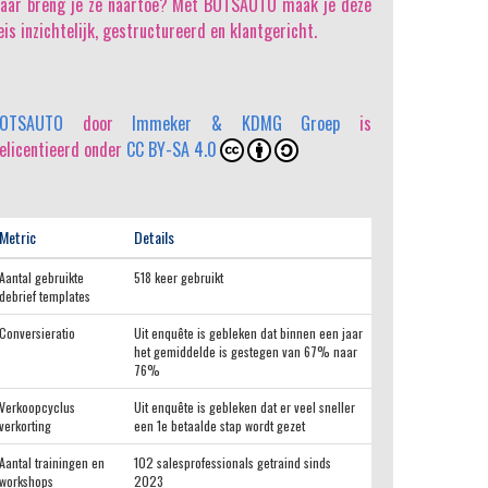
aar breng je ze naartoe? Met BOTSAUTO maak je deze
eis inzichtelijk, gestructureerd en klantgericht.
OTSAUTO
door
Immeker & KDMG Groep
is
elicentieerd onder
CC BY-SA 4.0
Metric
Details
Aantal gebruikte
518 keer gebruikt
debrief templates
Conversieratio
Uit enquête is gebleken dat binnen een jaar
het gemiddelde is gestegen van 67% naar
76%
Verkoopcyclus
Uit enquête is gebleken dat er veel sneller
verkorting
een 1e betaalde stap wordt gezet
Aantal trainingen en
102 salesprofessionals getraind sinds
workshops
2023