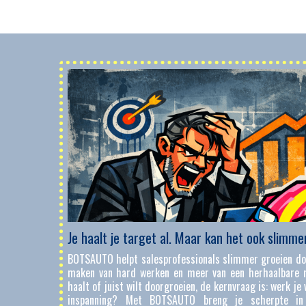
Je haalt je target al. Maar kan het ook slimme
BOTSAUTO helpt salesprofessionals slimmer groeien doo
maken van hard werken en meer van een herhaalbare m
haalt of juist wilt doorgroeien, de kernvraag is: werk je 
inspanning? Met BOTSAUTO breng je scherpte in kw