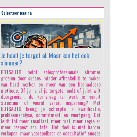
AI en het sa
Het artikel bes
het salesvak f
mogelijk om p
Je haalt je target al. Maar kan het ook
analyses en vo
slimmer?
wordt middelm
“Sales Samene
BOTSAUTO helpt salesprofessionals slimmer
elkaar lijken. 
groeien door succes minder afhankelijk te maken
steeds goedk
van hard werken en meer van een herhaalbare
traditionele
methode. Of je nu al je targets haalt of juist wilt
productkennis
doorgroeien, de kernvraag is: werk je vanuit
waarde hebben
structuur of vooral vanuit inspanning? Met
niet in het pr
BOTSAUTO breng je scherpte in kwalificatie,
sturen van
probleemanalyse, commitment en voortgang. Dat
salesprofessio
leidt tot meer resultaat, meer rust, meer regie en
stellen sche
meer respect aan tafel. Het doel is niet harder
problemen en be
verkopen, maar voorspelbaar en consultatief succes