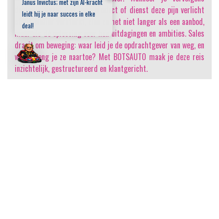
Janus Invictus; met zijn AI-kracht
duidelijk maakt hoe jouw product of dienst deze pijn verlicht
leidt hij je naar succes in elke
of dit plezier versterkt, zien ze het niet langer als een aanbod,
deal!
maar als dé oplossing voor hun uitdagingen en ambities. Sales
draait om beweging: waar leid je de opdrachtgever van weg, en
waar breng je ze naartoe? Met BOTSAUTO maak je deze reis
inzichtelijk, gestructureerd en klantgericht.
BOTSAUTO
door
Immeker & KDMG Groep
is gelicentieerd
onder
CC BY-SA 4.0
Metric
Details
Aantal gebruikte debrief
518 keer gebruikt
templates
Conversieratio
Uit enquête is gebleken dat binnen een jaar het
gemiddelde is gestegen van 67% naar 76%