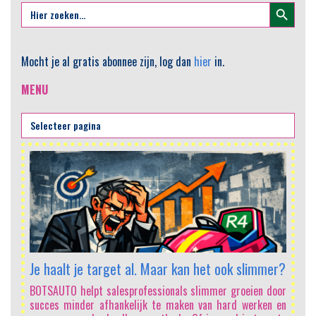
Zoekknop
Zoek
naar:
Mocht je al gratis abonnee zijn, log dan
hier
in.
MENU
AI
He
sa
om
vo
mi
Sa
Je haalt je target al. Maar kan het ook slimmer?
In
e
BOTSAUTO helpt salesprofessionals slimmer groeien door
on
succes minder afhankelijk te maken van hard werken en
vo