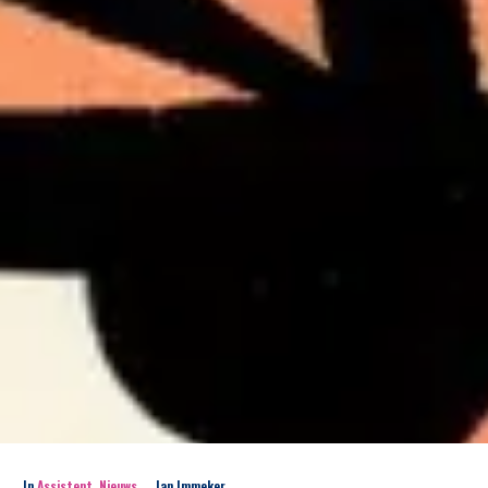
In
Assistent
,
Nieuws
Jan Immeker