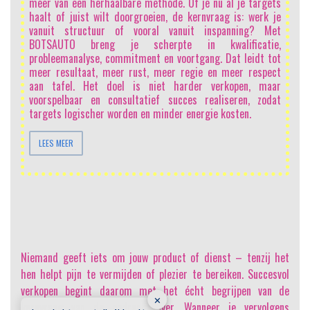
meer van een herhaalbare methode. Of je nu al je targets
li
haalt of juist wilt doorgroeien, de kernvraag is: werk je
h
vanuit structuur of vooral vanuit inspanning? Met
sa
BOTSAUTO breng je scherpte in kwalificatie,
sc
probleemanalyse, commitment en voortgang. Dat leidt tot
be
meer resultaat, meer rust, meer regie en meer respect
ma
aan tafel. Het doel is niet harder verkopen, maar
on
voorspelbaar en consultatief succes realiseren, zodat
me
targets logischer worden en minder energie kosten.
ee
LEES MEER
Niemand geeft iets om jouw product of dienst
– tenzij het
hen helpt pijn te vermijden of plezier te bereiken. Succesvol
verkopen begint daarom met het écht begrijpen van de
✕
kernvraag van de opdrachtgever. Wanneer je vervolgens