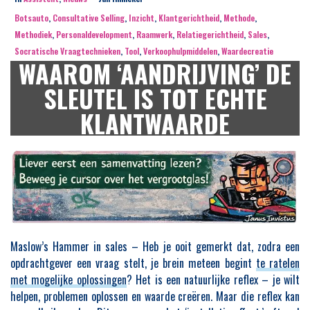
Botsauto
,
Consultative Selling
,
Inzicht
,
Klantgerichtheid
,
Methode
,
Methodiek
,
Personaldevelopment
,
Raamwerk
,
Relatiegerichtheid
,
Sales
,
Socratische Vraagtechnieken
,
Tool
,
Verkoophulpmiddelen
,
Waardecreatie
WAAROM ‘AANDRIJVING’ DE
SLEUTEL IS TOT ECHTE
KLANTWAARDE
Maslow’s Hammer in sales – Heb je ooit gemerkt dat, zodra een
opdrachtgever een vraag stelt, je brein meteen begint
te ratelen
met mogelijke oplossingen
? Het is een natuurlijke reflex – je wilt
helpen, problemen oplossen en waarde creëren. Maar die reflex kan