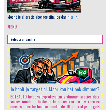
Mocht je al gratis abonnee zijn, log dan
hier
in.
MENU
AI
He
sa
om
vo
mi
Sa
Je haalt je target al. Maar kan het ook slimmer?
In
e
BOTSAUTO helpt salesprofessionals slimmer groeien door
on
succes minder afhankelijk te maken van hard werken en
vo
meer van een herhaalbare methode. Of je nu al je targets