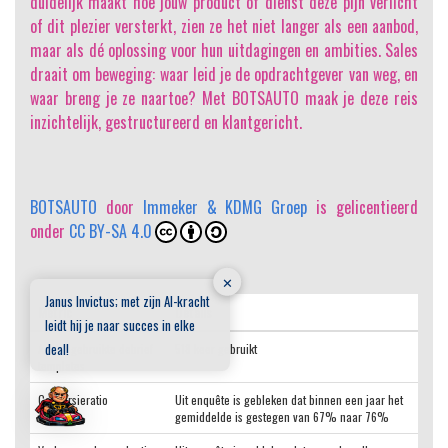
duidelijk maakt hoe jouw product of dienst deze pijn verlicht
of dit plezier versterkt, zien ze het niet langer als een aanbod,
maar als dé oplossing voor hun uitdagingen en ambities. Sales
draait om beweging: waar leid je de opdrachtgever van weg, en
waar breng je ze naartoe? Met BOTSAUTO maak je deze reis
inzichtelijk, gestructureerd en klantgericht.
BOTSAUTO
door
Immeker & KDMG Groep
is gelicentieerd
onder
CC BY-SA 4.0
✕
Janus Invictus; met zijn AI-kracht
Metric
Details
leidt hij je naar succes in elke
deal!
Aantal gebruikte debrief
518 keer gebruikt
templates
Conversieratio
Uit enquête is gebleken dat binnen een jaar het
gemiddelde is gestegen van 67% naar 76%