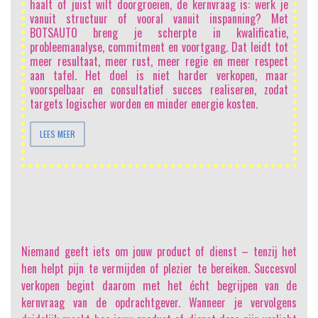
li
haalt of juist wilt doorgroeien, de kernvraag is: werk je
h
vanuit structuur of vooral vanuit inspanning? Met
sa
BOTSAUTO breng je scherpte in kwalificatie,
sc
probleemanalyse, commitment en voortgang. Dat leidt tot
be
meer resultaat, meer rust, meer regie en meer respect
ma
aan tafel. Het doel is niet harder verkopen, maar
on
voorspelbaar en consultatief succes realiseren, zodat
me
targets logischer worden en minder energie kosten.
ee
LEES MEER
Niemand geeft iets om jouw product of dienst
– tenzij het
hen helpt pijn te vermijden of plezier te bereiken. Succesvol
verkopen begint daarom met het écht begrijpen van de
kernvraag van de opdrachtgever. Wanneer je vervolgens