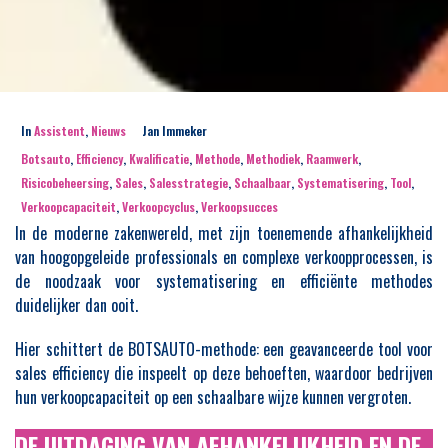
In
Assistent
,
Nieuws
Jan Immeker
Botsauto
,
Efficiency
,
Kwalificatie
,
Methode
,
Methodiek
,
Raamwerk
,
Risicobeheersing
,
Sales
,
Salesstrategie
,
Schaalbaar
,
Systematisering
,
Tool
,
Verkoopcapaciteit
,
Verkoopcyclus
,
Verkoopsucces
In de moderne zakenwereld, met zijn toenemende afhankelijkheid
van hoogopgeleide professionals en complexe verkoopprocessen, is
de noodzaak voor systematisering en efficiënte methodes
duidelijker dan ooit.
Hier schittert de BOTSAUTO-methode: een geavanceerde tool voor
sales efficiency die inspeelt op deze behoeften, waardoor bedrijven
hun verkoopcapaciteit op een schaalbare wijze kunnen vergroten.
DE UITDAGING VAN AFHANKELIJKHEID EN DE