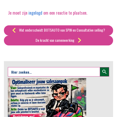
Je moet zijn
ingelogd
om een reactie te plaatsen.
Wat onderscheidt BOTSAUTO van SPIN en Consultative selling?
De kracht van samenwerking
Zoekknop
Zoek
naar: