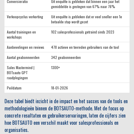
Conversieratio
Uit enquête is gebleken dat binnen een jaar het
gemiddelde is gestegen van 67% naar 76%
Verkoopcyclus verkorting
Uit enquête is gebleken dat er veel sneller een 1e
betaalde stap wordt gezet
Aantal trainingen en
102 salesprofessionals getraind sinds 2023
workshops
Aanbevelingen en reviews
478 actieve en tevreden gebruikers van de tool
Aantal geabonneerden
342 geabonneerden
Sales Mastermind |
1300+
BOTsauto GPT
raadplegingen
Peildatum
18-01-2026
Deze tabel biedt inzicht in de impact en het succes van de tools en
methodologieën binnen de BOTSAUTO-methode. Met de focus op
concrete resultaten en gebruikerservaringen, laten de cijfers zien
hoe BOTSAUTO een verschil maakt voor salesprofessionals en
organisaties.