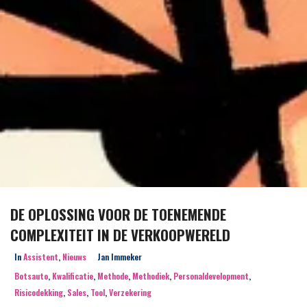
DE OPLOSSING VOOR DE TOENEMENDE
COMPLEXITEIT IN DE VERKOOPWERELD
In
Assistent
,
Nieuws
Jan Immeker
Botsauto
,
Kwalificatie
,
Methode
,
Methodiek
,
Personaldevelopment
,
Risicodekking
,
Sales
,
Tool
,
Verzekering