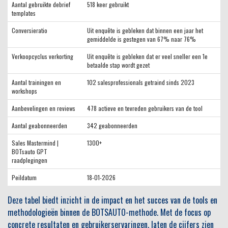
Aantal gebruikte debrief
518 keer gebruikt
templates
Conversieratio
Uit enquête is gebleken dat binnen een jaar het
gemiddelde is gestegen van 67% naar 76%
Verkoopcyclus verkorting
Uit enquête is gebleken dat er veel sneller een 1e
betaalde stap wordt gezet
Aantal trainingen en
102 salesprofessionals getraind sinds 2023
workshops
Aanbevelingen en reviews
478 actieve en tevreden gebruikers van de tool
Aantal geabonneerden
342 geabonneerden
Sales Mastermind |
1300+
BOTsauto GPT
raadplegingen
Peildatum
18-01-2026
Deze tabel biedt inzicht in de impact en het succes van de tools en
methodologieën binnen de BOTSAUTO-methode. Met de focus op
concrete resultaten en gebruikerservaringen, laten de cijfers zien