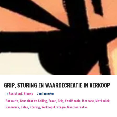
GRIP, STURING EN WAARDECREATIE IN VERKOOP
In
Assistent
,
Nieuws
Jan Immeker
Botsauto
,
Consultative Selling
,
Fasen
,
Grip
,
Kwalificatie
,
Methode
,
Methodiek
,
Raamwerk
,
Sales
,
Sturing
,
Verkoopstrategie
,
Waardecreatie