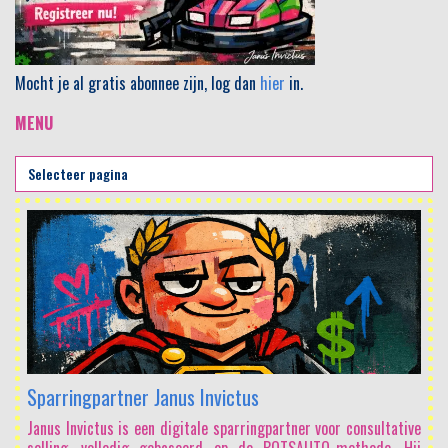
Mocht je al gratis abonnee zijn, log dan
hier
in.
MENU
Sparringpartner Janus Invictus
Janus Invictus is een digitale sparringpartner voor consultative