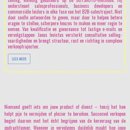
selling, volledig gebaseerd op de BOTSAUTO-methode. Hij
ondersteunt salesprofessionals, business developers en
commerciële leiders in elke fase van het B2B-salestraject. Niet
door snelle antwoorden te geven, maar door te helpen betere
vragen te stellen, scherpere keuzes te maken en meer regie te
nemen. Van kwalificatie en governance tot lastige e-mails en
vervolgstappen: Janus Invictus versterkt consultative selling-
vaardigheden en brengt structuur, rust en richting in complexe
verkooptrajecten.
LEES MEER
Niemand geeft iets om jouw product of dienst
– tenzij het hen
helpt pijn te vermijden of plezier te bereiken. Succesvol verkopen
begint daarom met het écht begrijpen van de kernvraag van de
opdrachtgever. Wanneer je vervolgens duidelijk maakt hoe jouw