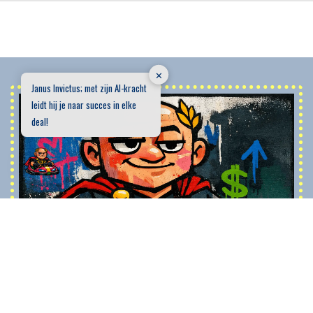
✕
Janus Invictus; met zijn AI-kracht
leidt hij je naar succes in elke
deal!
Sparringpartner Janus Invictus
Janus Invictus is een digitale sparringpartner voor consultative
selling, volledig gebaseerd op de BOTSAUTO-methode. Hij
ondersteunt salesprofessionals, business developers en
commerciële leiders in elke fase van het B2B-salestraject. Niet
door snelle antwoorden te geven, maar door te helpen betere