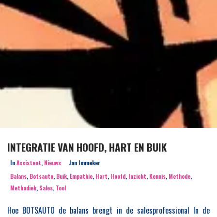
INTEGRATIE VAN HOOFD, HART EN BUIK
In
Assistent
,
Nieuws
Jan Immeker
Balans
,
Botsauto
,
Buik
,
Empathie
,
Hart
,
Hoofd
,
Inzicht
,
Kennis
,
Methode
,
Methodiek
,
Sales
,
Tool
Hoe BOTSAUTO de balans brengt in de salesprofessional In de