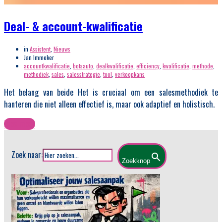
Deal- & account-kwalificatie
in
Assistent
,
Nieuws
Jan Immeker
accountkwalificatie
,
botsauto
,
dealkwalificatie
,
efficiency
,
kwalificatie
,
methode
,
methodiek
,
sales
,
salesstrategie
,
tool
,
verkoopkans
Het belang van beide Het is cruciaal om een salesmethodiek te
hanteren die niet alleen effectief is, maar ook adaptief en holistisch.
Lees meer
Zoek naar:
Zoekknop