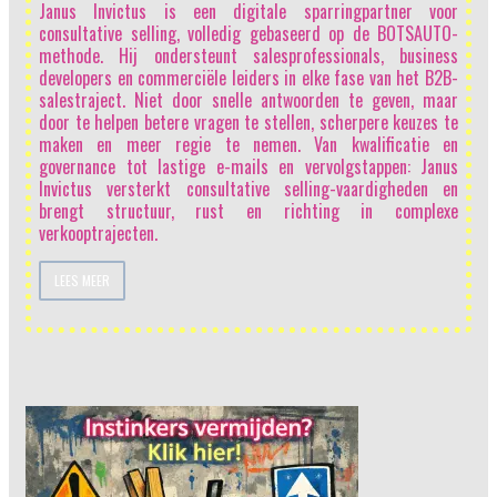
Janus Invictus is een digitale sparringpartner voor
t
consultative selling, volledig gebaseerd op de BOTSAUTO-
n
methode. Hij ondersteunt salesprofessionals, business
n
developers en commerciële leiders in elke fase van het B2B-
g
salestraject. Niet door snelle antwoorden te geven, maar
n
door te helpen betere vragen te stellen, scherpere keuzes te
s
maken en meer regie te nemen. Van kwalificatie en
n
governance tot lastige e-mails en vervolgstappen: Janus
t
Invictus versterkt consultative selling-vaardigheden en
r
brengt structuur, rust en richting in complexe
verkooptrajecten.
LEES MEER