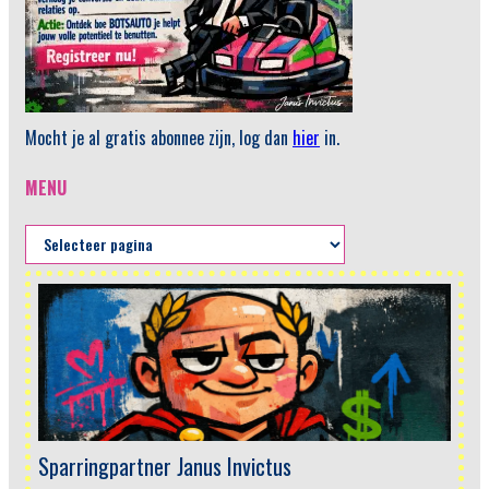
Mocht je al gratis abonnee zijn, log dan
hier
in.
MENU
Menu
Sparringpartner Janus Invictus