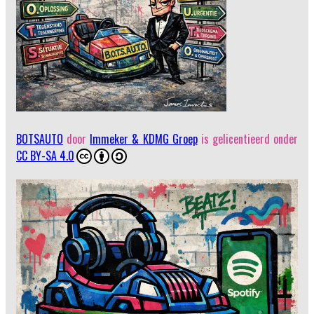
BOTSAUTO
door
Immeker & KDMG Groep
is gelicentieerd onder
CC BY-SA 4.0