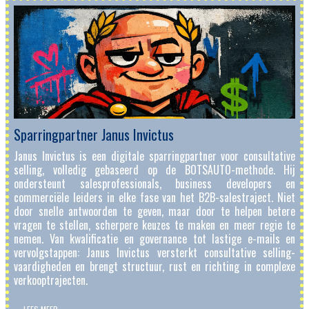
Sparringpartner Janus Invictus
Janus Invictus is een digitale sparringpartner voor consultative
selling, volledig gebaseerd op de BOTSAUTO-methode. Hij
ondersteunt salesprofessionals, business developers en
commerciële leiders in elke fase van het B2B-salestraject. Niet
door snelle antwoorden te geven, maar door te helpen betere
vragen te stellen, scherpere keuzes te maken en meer regie te
nemen. Van kwalificatie en governance tot lastige e-mails en
vervolgstappen: Janus Invictus versterkt consultative selling-
vaardigheden en brengt structuur, rust en richting in complexe
verkooptrajecten.