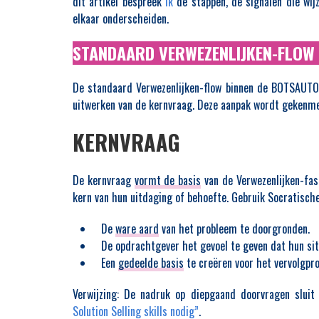
dit artikel bespreek
ik
de stappen, de signalen die wij
elkaar onderscheiden.
STANDAARD VERWEZENLIJKEN-FLOW
De standaard Verwezenlijken-flow binnen de BOTSAUTO-m
uitwerken van de kernvraag. Deze aanpak wordt gekenmer
KERNVRAAG
De kernvraag
vormt de basis
van de Verwezenlijken-fas
kern van hun uitdaging of behoefte. Gebruik Socratische
De
ware aard
van het probleem te doorgronden.
De opdrachtgever het gevoel te geven dat hun si
Een
gedeelde basis
te creëren voor het vervolgpro
Verwijzing:
De nadruk op diepgaand doorvragen sluit 
Solution Selling skills nodig”
.