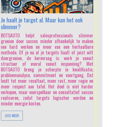
Het artikel bes
het salesvak f
mogelijk om p
Je haalt je target al. Maar kan het ook
analyses en vo
slimmer?
wordt middelm
“Sales Samene
BOTSAUTO helpt salesprofessionals slimmer
elkaar lijken. 
groeien door succes minder afhankelijk te maken
steeds goedk
van hard werken en meer van een herhaalbare
traditionele
methode. Of je nu al je targets haalt of juist wilt
productkennis
doorgroeien, de kernvraag is: werk je vanuit
waarde hebben
structuur of vooral vanuit inspanning? Met
niet in het pr
BOTSAUTO breng je scherpte in kwalificatie,
sturen van
probleemanalyse, commitment en voortgang. Dat
salesprofessio
leidt tot meer resultaat, meer rust, meer regie en
stellen sche
meer respect aan tafel. Het doel is niet harder
problemen en be
verkopen, maar voorspelbaar en consultatief succes
data analyse
realiseren, zodat targets logischer worden en
menselijke dy
minder energie kosten.
te doorgronden
een salesprofe
LEES MEER
AI steeds meer