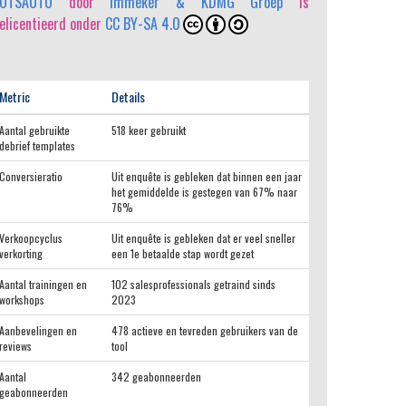
OTSAUTO
door
Immeker & KDMG Groep
is
elicentieerd onder
CC BY-SA 4.0
Metric
Details
Aantal gebruikte
518 keer gebruikt
debrief templates
Conversieratio
Uit enquête is gebleken dat binnen een jaar
het gemiddelde is gestegen van 67% naar
76%
Verkoopcyclus
Uit enquête is gebleken dat er veel sneller
verkorting
een 1e betaalde stap wordt gezet
Aantal trainingen en
102 salesprofessionals getraind sinds
workshops
2023
Aanbevelingen en
478 actieve en tevreden gebruikers van de
reviews
tool
Aantal
342 geabonneerden
geabonneerden