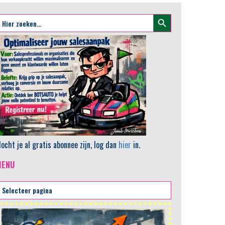
Zoekknop
oek
aar:
ocht je al gratis abonnee zijn, log dan
hier
in.
MENU
AI en het sa