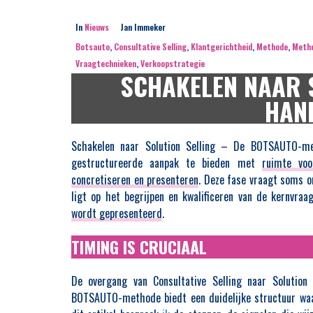
In
Nieuws
Jan Immeker
Botsauto
,
Consultative Selling
,
Klantgerichtheid
,
Methode
,
Metho
Vraagtechnieken
,
Verkoopstrategie
SCHAKELEN NAAR S
HAN
Schakelen naar Solution Selling – De BOTSAUTO-met
gestructureerde aanpak te bieden met
ruimte voor
concretiseren en presenteren
. Deze fase vraagt soms o
ligt op het begrijpen en kwalificeren van de kernvraa
wordt gepresenteerd
.
TIMING IS CRUCIAAL
De overgang van Consultative Selling naar Solution S
BOTSAUTO-methode biedt een duidelijke structuur waar