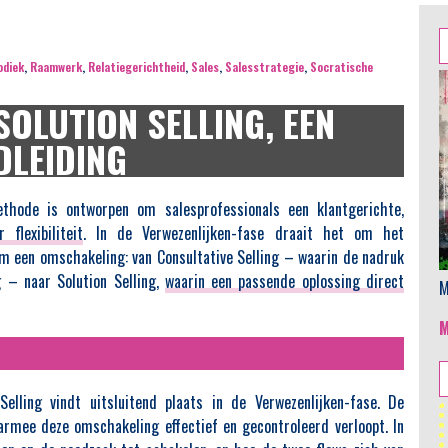
Z
n
diek
,
Raamwerk
,
Relatiegerichtheid
,
Sales
,
Salesstrategie
,
Socratische
OLUTION SELLING, EEN
DLEIDING
hode is ontworpen om salesprofessionals een klantgerichte,
 flexibiliteit
. In de Verwezenlijken-fase draait het om het
m een omschakeling: van Consultative Selling – waarin de nadruk
g – naar Solution Selling,
waarin een passende oplossing direct
M
elling vindt uitsluitend plaats in de Verwezenlijken-fase. De
mee deze omschakeling effectief en gecontroleerd verloopt. In