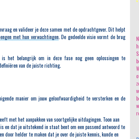
rnvraag en valideer je deze samen met de opdrachtgever. Dit helpt
 brengen met hun verwachtingen
. De gedeelde visie vormt de brug
N
h
S
, is het belangrijk om in deze fase nog geen oplossingen te
b
efiniëren van de juiste richting.
W
o
z
v
uigende manier om jouw geloofwaardigheid te versterken en de
b
w
r
heeft met het aanpakken van soortgelijke uitdagingen. Toon aan
 is en dat je uitstekend in staat bent om een passend antwoord te
en door helder te maken dat je over de juiste kennis, kunde en