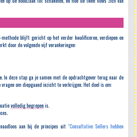
zen op de noodzaak tot schakelen, en hoe de twee flows zich van
ethode blijft gericht op het verder kwalificeren, verdiepen en
kt door de volgende vijf verankeringen:
e. In deze stap ga je samen met de opdrachtgever terug naar de
 vragen om diepgaand inzicht te verkrijgen. Het doel is om:
tuatie
volledig begrepen
is.
ces.
naadloos aan bij de principes uit
“Consultative Sellers hebben