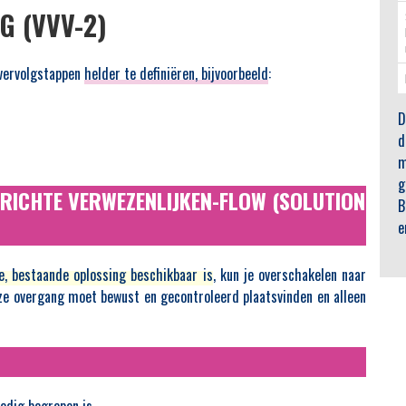
 (VVV-2)
 vervolgstappen
helder te definiëren, bijvoorbeeld
:
D
d
m
g
RICHTE VERWEZENLIJKEN-FLOW (SOLUTION
B
e
, bestaande oplossing beschikbaar is
, kun je overschakelen naar
e overgang moet bewust en gecontroleerd plaatsvinden en alleen