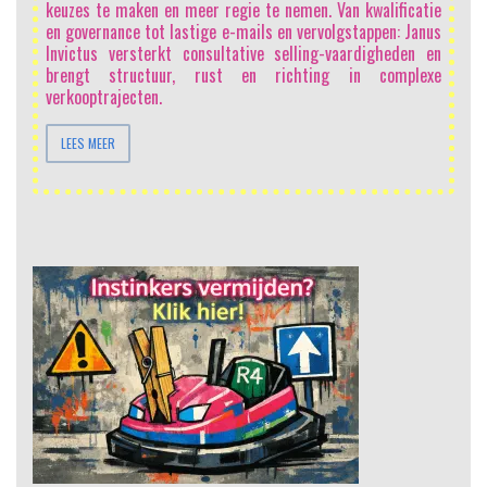
en
keuzes te maken en meer regie te nemen. Van kwalificatie
at
en governance tot lastige e-mails en vervolgstappen: Janus
at
Invictus versterkt consultative selling-vaardigheden en
e
brengt structuur, rust en richting in complexe
verkooptrajecten.
LEES MEER