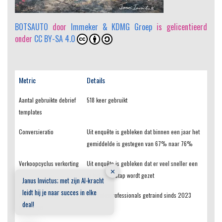
BOTSAUTO
door
Immeker & KDMG Groep
is gelicentieerd
onder
CC BY-SA 4.0
Metric
Details
Aantal gebruikte debrief
518 keer gebruikt
templates
Conversieratio
Uit enquête is gebleken dat binnen een jaar het
gemiddelde is gestegen van 67% naar 76%
Verkoopcyclus verkorting
Uit enquête is gebleken dat er veel sneller een
✕
1e betaalde stap wordt gezet
Janus Invictus; met zijn AI-kracht
leidt hij je naar succes in elke
Aantal trainingen en
102 salesprofessionals getraind sinds 2023
deal!
workshops