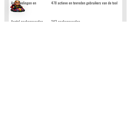
Aanbevelingen en
478 actieve en tevreden gebruikers van de tool
reviews
Aantal geabonneerden
342 geabonneerden
Sales Mastermind |
1300+
BOTsauto GPT
raadplegingen
Peildatum
18-01-2026
Deze tabel biedt inzicht in de impact en het succes van de
tools en methodologieën binnen de BOTSAUTO-methode. Met
de focus op concrete resultaten en gebruikerservaringen, laten
de cijfers zien hoe BOTSAUTO een verschil maakt voor
salesprofessionals en organisaties.