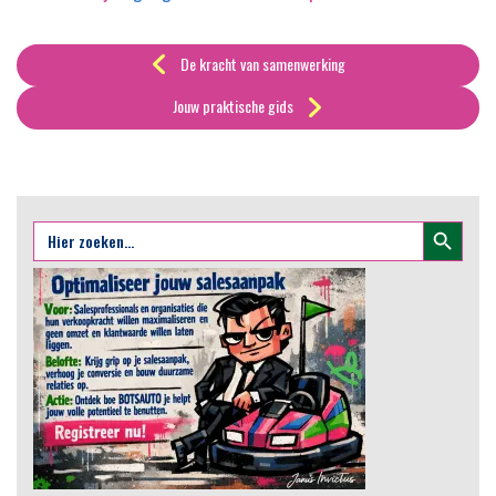
De kracht van samenwerking
Jouw praktische gids
Zoekknop
Zoek
naar: