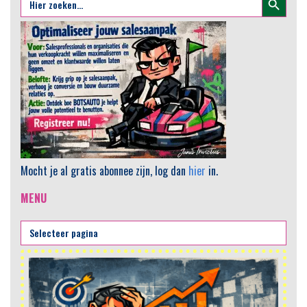
naar:
Mocht je al gratis abonnee zijn, log dan
hier
in.
MENU
AI
He