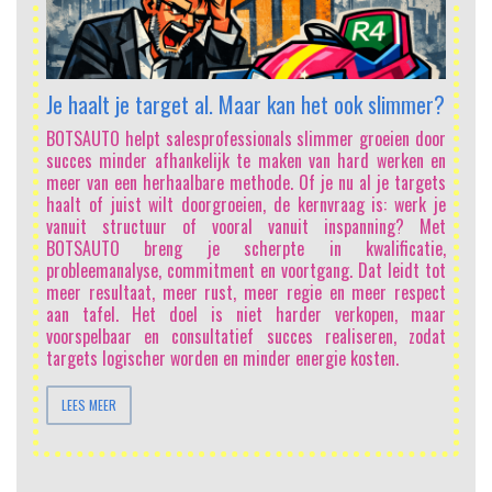
sa
om
vo
mi
Sa
Je haalt je target al. Maar kan het ook slimmer?
In
e
BOTSAUTO helpt salesprofessionals slimmer groeien door
on
succes minder afhankelijk te maken van hard werken en
vo
meer van een herhaalbare methode. Of je nu al je targets
li
haalt of juist wilt doorgroeien, de kernvraag is: werk je
h
vanuit structuur of vooral vanuit inspanning? Met
sa
BOTSAUTO breng je scherpte in kwalificatie,
sc
probleemanalyse, commitment en voortgang. Dat leidt tot
be
meer resultaat, meer rust, meer regie en meer respect
ma
aan tafel. Het doel is niet harder verkopen, maar
on
voorspelbaar en consultatief succes realiseren, zodat
me
targets logischer worden en minder energie kosten.
ee
LEES MEER