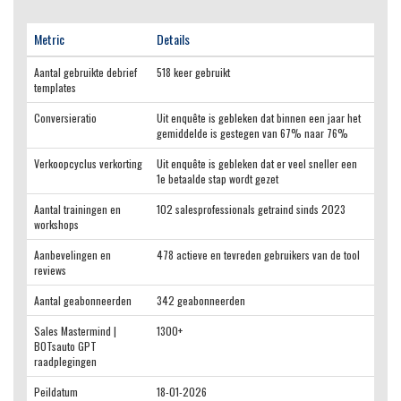
Metric
Details
Aantal gebruikte debrief
518 keer gebruikt
templates
Conversieratio
Uit enquête is gebleken dat binnen een jaar het
gemiddelde is gestegen van 67% naar 76%
Verkoopcyclus verkorting
Uit enquête is gebleken dat er veel sneller een
1e betaalde stap wordt gezet
Aantal trainingen en
102 salesprofessionals getraind sinds 2023
workshops
Aanbevelingen en
478 actieve en tevreden gebruikers van de tool
reviews
Aantal geabonneerden
342 geabonneerden
Sales Mastermind |
1300+
BOTsauto GPT
raadplegingen
Peildatum
18-01-2026