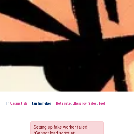
In
Casuïstiek
Jan Immeker
Botsauto
,
Efficiency
,
Sales
,
Tool