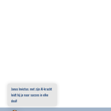
Janus Invictus; met zijn AI-kracht
leidt hij je naar succes in elke
deal!