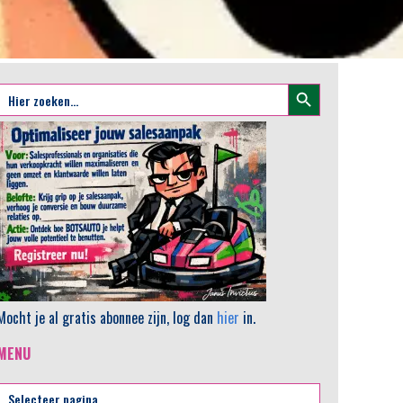
Zoekknop
Zoek
naar:
Mocht je al gratis abonnee zijn, log dan
hier
in.
MENU