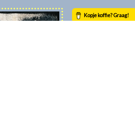
BOTSAUTO
door
Jan Im
gelicentieerd 
CC BY‑SA 4.0
Dit betekent dat je het materiaa
delen, mits je de bron BOTSAUTO
het niet voor commerciële d
gebruikt en geen bewerkte
verspreidt.
consultative selling, volledig
 salesprofessionals, business
et B2B-salestraject. Niet door
e vragen te stellen, scherpere
ie en governance tot lastige e-
ultative selling-vaardigheden en
ajecten.