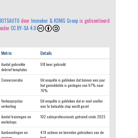
BOTSAUTO
door
Immeker & KDMG Groep
is gelicentieerd
onder
CC BY-SA 4.0
Metric
Details
Aantal gebruikte
518 keer gebruikt
debrief templates
Conversieratio
Uit enquête is gebleken dat binnen een jaar
het gemiddelde is gestegen van 67% naar
76%
Verkoopcyclus
Uit enquête is gebleken dat er veel sneller
verkorting
een 1e betaalde stap wordt gezet
Aantal trainingen en
102 salesprofessionals getraind sinds 2023
workshops
Aanbevelingen en
478 actieve en tevreden gebruikers van de
reviews
tool