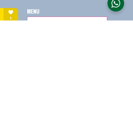
MENU
meker
is
onder
l vrij mag
 vermeldt,
oeleinden
 versies