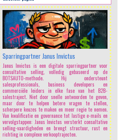
Sparringpartner Janus Invictus
Janus Invictus is een digitale sparringpartner voor
consultative selling, volledig gebaseerd op de
BOTSAUTO-methode. Hij ondersteunt
salesprofessionals, business developers en
commerciële leiders in elke fase van het B2B-
salestraject. Niet door snelle antwoorden te geven,
maar door te helpen betere vragen te stellen,
scherpere keuzes te maken en meer regie te nemen.
Van kwalificatie en governance tot lastige e-mails en
vervolgstappen: Janus Invictus versterkt consultative
selling-vaardigheden en brengt structuur, rust en
richting in complexe verkooptrajecten.