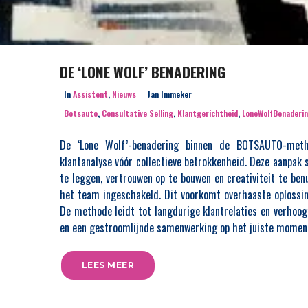
DE ‘LONE WOLF’ BENADERING
In
Assistent
,
Nieuws
Jan Immeker
Botsauto
,
Consultative Selling
,
Klantgerichtheid
,
LoneWolfBenaderi
De ‘Lone Wolf’-benadering binnen de BOTSAUTO-metho
klantanalyse vóór collectieve betrokkenheid. Deze aanpak 
te leggen, vertrouwen op te bouwen en creativiteit te be
het team ingeschakeld. Dit voorkomt overhaaste oplossin
De methode leidt tot langdurige klantrelaties en verhoog
en een gestroomlijnde samenwerking op het juiste momen
LEES MEER