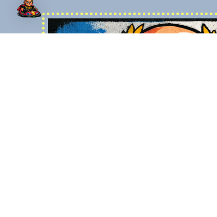
Sparringpartner Janus Invictus
TO-methode
Janus Invictus is een digitale sparringpartner voor 
oren staat
gebaseerd op de BOTSAUTO-methode. Hij ondersteunt
stellen en
developers en commerciële leiders in elke fase van h
iagnostisch
snelle antwoorden te geven, maar door te helpen beter
eer inhoud
keuzes te maken en meer regie te nemen. Van kwalificat
dheid, meer
mails en vervolgstappen: Janus Invictus versterkt cons
brengt structuur, rust en richting in complexe verkooptr