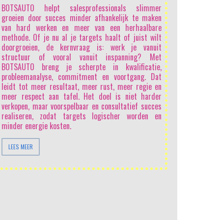
“Sales Samene
BOTSAUTO helpt salesprofessionals slimmer
elkaar lijken. 
groeien door succes minder afhankelijk te maken
steeds goedk
van hard werken en meer van een herhaalbare
traditionele
methode. Of je nu al je targets haalt of juist wilt
productkennis
doorgroeien, de kernvraag is: werk je vanuit
waarde hebben
structuur of vooral vanuit inspanning? Met
niet in het pr
BOTSAUTO breng je scherpte in kwalificatie,
sturen van
probleemanalyse, commitment en voortgang. Dat
salesprofessio
leidt tot meer resultaat, meer rust, meer regie en
stellen sche
meer respect aan tafel. Het doel is niet harder
problemen en be
verkopen, maar voorspelbaar en consultatief succes
data analyse
realiseren, zodat targets logischer worden en
menselijke dy
minder energie kosten.
te doorgronden
een salesprofe
LEES MEER
AI steeds meer
LEES MEER