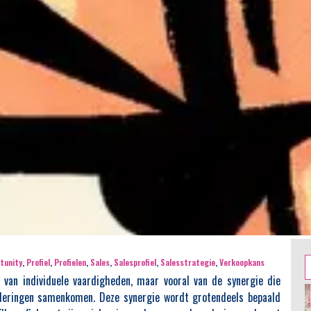
Z
tunity
,
Profiel
,
Profielen
,
Sales
,
Salesprofiel
,
Salesstrategie
,
Verkoopkans
n
 van individuele vaardigheden, maar vooral van de synergie die
aderingen samenkomen. Deze synergie wordt grotendeels bepaald