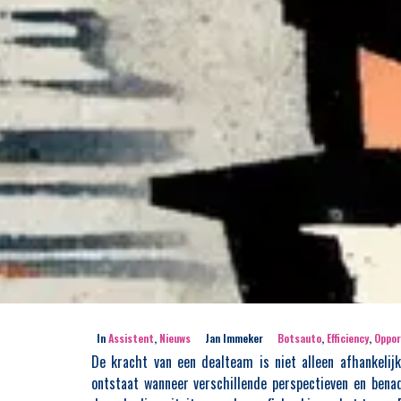
In
Assistent
,
Nieuws
Jan Immeker
Botsauto
,
Efficiency
,
Oppor
De kracht van een dealteam is niet alleen afhankelijk
ontstaat wanneer verschillende perspectieven en ben