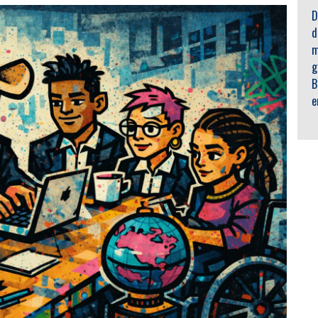
D
d
m
g
B
e