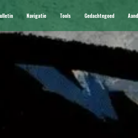
ulletin
Navigatie
Tools
Gedachtegoed
Aand