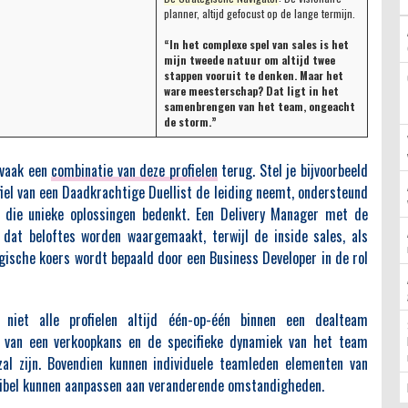
planner, altijd gefocust op de lange termijn.
“In het complexe spel van sales is het
mijn tweede natuur om altijd twee
stappen vooruit te denken. Maar het
ware meesterschap? Dat ligt in het
samenbrengen van het team, ongeacht
de storm.”
 vaak een
combinatie van deze profielen
terug. Stel je bijvoorbeeld
el van een Daadkrachtige Duellist de leiding neemt, ondersteund
r die unieke oplossingen bedenkt. Een Delivery Manager met de
r dat beloftes worden waargemaakt, terwijl de inside sales, als
egische koers wordt bepaald door een Business Developer in de rol
niet alle profielen altijd één-op-één binnen een dealteam
n van een verkoopkans en de specifieke dynamiek van het team
zal zijn. Bovendien kunnen individuele teamleden elementen van
exibel kunnen aanpassen aan veranderende omstandigheden.