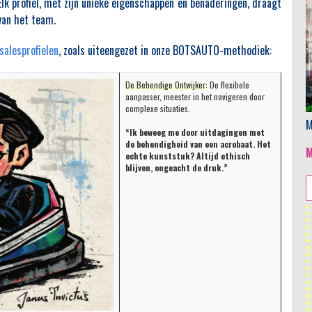
Elk profiel, met zijn unieke eigenschappen en benaderingen, draagt
 van het team.
salesprofielen
, zoals uiteengezet in onze BOTSAUTO-methodiek:
De Behendige Ontwijker
: De flexibele
aanpasser, meester in het navigeren door
complexe situaties.
M
“Ik beweeg me door uitdagingen met
de behendigheid van een acrobaat. Het
echte kunststuk? Altijd ethisch
blijven, ongeacht de druk.”