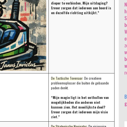
dieper te verbinden. Mijn uitdaging?
N
Ervoor zorgen dat iedereen aan boord is
h
en dezelfde richting uitkijkt.”
S
b
W
o
z
v
b
w
r
De Tactische Tovenaar
: De creatieve
probleemoplosser die buiten de gebaande
paden denkt.
B
“Mijn magie ligt in het onthullen van
mogelijkheden die anderen niet
g
kunnen zien. Het moeilijkste deel?
Ervoor zorgen dat iedereen mijn visie
ziet.”
De Strategische Navigator
: De visionaire