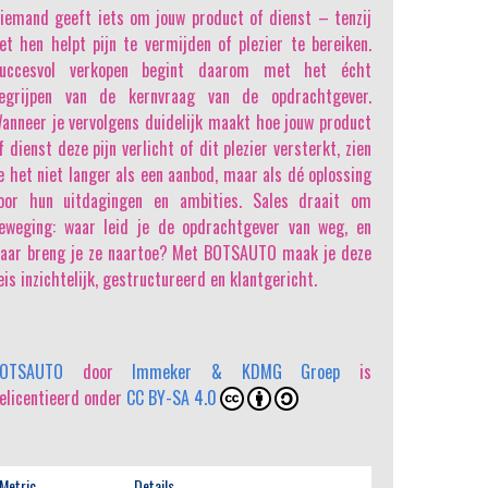
iemand geeft iets om jouw product of dienst
– tenzij
et hen helpt pijn te vermijden of plezier te bereiken.
uccesvol verkopen begint daarom met het écht
egrijpen van de kernvraag van de opdrachtgever.
anneer je vervolgens duidelijk maakt hoe jouw product
f dienst deze pijn verlicht of dit plezier versterkt, zien
e het niet langer als een aanbod, maar als dé oplossing
oor hun uitdagingen en ambities. Sales draait om
eweging: waar leid je de opdrachtgever van weg, en
aar breng je ze naartoe? Met BOTSAUTO maak je deze
eis inzichtelijk, gestructureerd en klantgericht.
OTSAUTO
door
Immeker & KDMG Groep
is
elicentieerd onder
CC BY-SA 4.0
Metric
Details