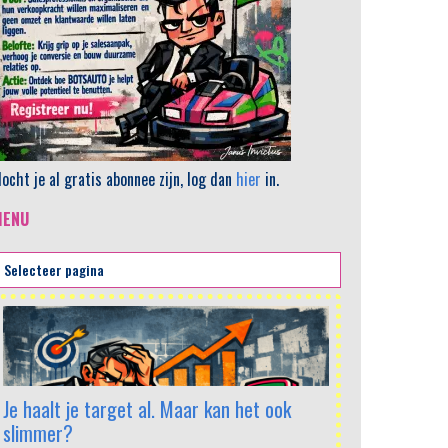
ocht je al gratis abonnee zijn, log dan
hier
in.
MENU
AI en het sa
Het artikel bes
het salesvak f
mogelijk om p
Je haalt je target al. Maar kan het ook
analyses en vo
slimmer?
wordt middelm