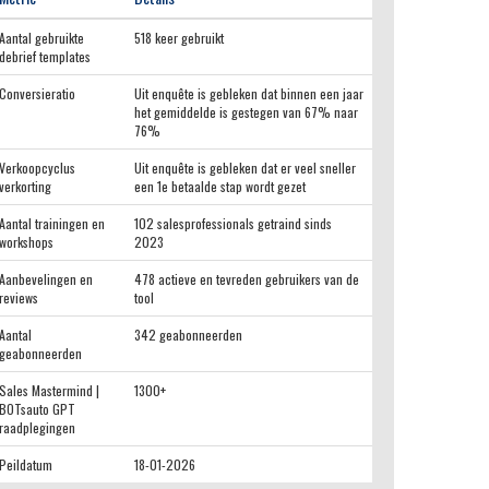
Aantal gebruikte
518 keer gebruikt
debrief templates
Conversieratio
Uit enquête is gebleken dat binnen een jaar
het gemiddelde is gestegen van 67% naar
76%
Verkoopcyclus
Uit enquête is gebleken dat er veel sneller
verkorting
een 1e betaalde stap wordt gezet
Aantal trainingen en
102 salesprofessionals getraind sinds
workshops
2023
Aanbevelingen en
478 actieve en tevreden gebruikers van de
reviews
tool
Aantal
342 geabonneerden
geabonneerden
Sales Mastermind |
1300+
BOTsauto GPT
raadplegingen
Peildatum
18-01-2026