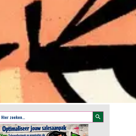
Zoekknop
oek
aar: