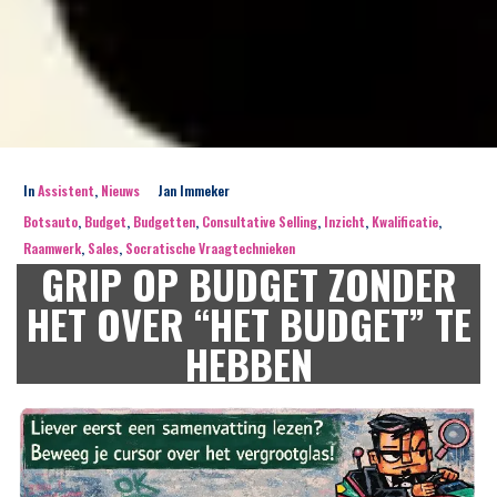
In
Assistent
,
Nieuws
Jan Immeker
Botsauto
,
Budget
,
Budgetten
,
Consultative Selling
,
Inzicht
,
Kwalificatie
,
Raamwerk
,
Sales
,
Socratische Vraagtechnieken
GRIP OP BUDGET ZONDER
HET OVER “HET BUDGET” TE
HEBBEN