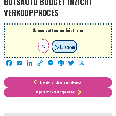
BOTSAUTO BUDGET INZICHT
VERKOOPPROCES
Samenvatten en luisteren
Luisteren
Facebook
Email
LinkedIn
Copy
Messenger
Teams
Twitter
X
Link
Elevator pitch versus salespitch
De perfecte eerste opvolging