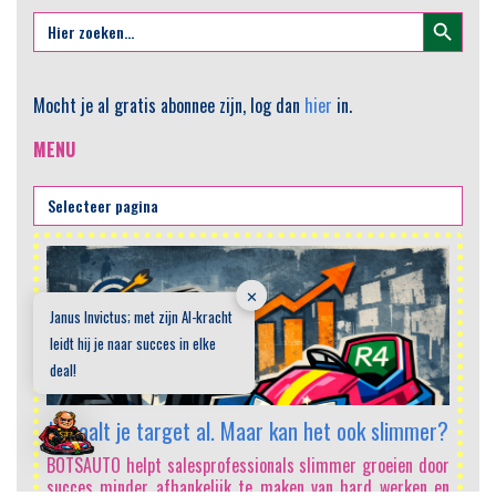
Zoekknop
Zoek
naar:
Mocht je al gratis abonnee zijn, log dan
hier
in.
MENU
AI
✕
He
Janus Invictus; met zijn AI-kracht
sa
leidt hij je naar succes in elke
om
vo
deal!
mi
Sa
Je haalt je target al. Maar kan het ook slimmer?
In
e
BOTSAUTO helpt salesprofessionals slimmer groeien door
on
succes minder afhankelijk te maken van hard werken en