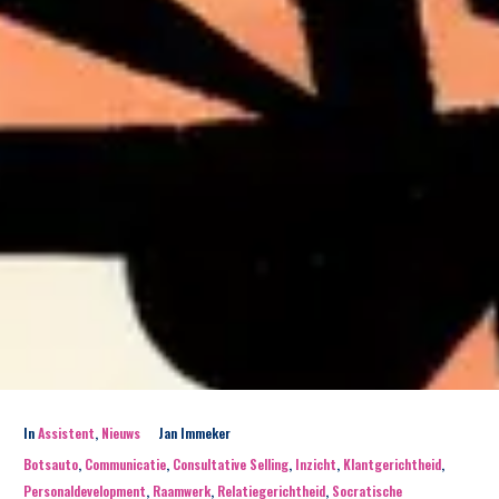
In
Assistent
,
Nieuws
Jan Immeker
Botsauto
,
Communicatie
,
Consultative Selling
,
Inzicht
,
Klantgerichtheid
,
Personaldevelopment
,
Raamwerk
,
Relatiegerichtheid
,
Socratische