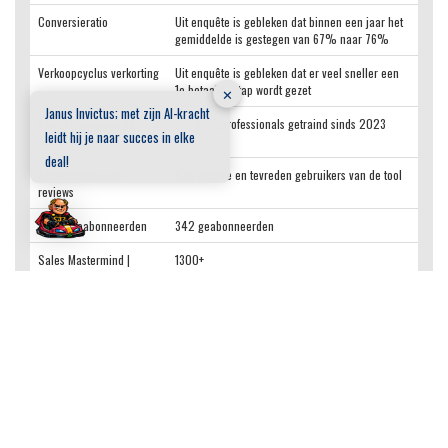
Conversieratio
Uit enquête is gebleken dat binnen een jaar het
gemiddelde is gestegen van 67% naar 76%
Verkoopcyclus verkorting
Uit enquête is gebleken dat er veel sneller een
1e betaalde stap wordt gezet
✕
Janus Invictus; met zijn AI-kracht
Aantal trainingen en
102 salesprofessionals getraind sinds 2023
leidt hij je naar succes in elke
workshops
deal!
Aanbevelingen en
478 actieve en tevreden gebruikers van de tool
reviews
Aantal geabonneerden
342 geabonneerden
Sales Mastermind |
1300+
BOTsauto GPT
raadplegingen
Peildatum
18-01-2026
Deze tabel biedt inzicht in de impact en het succes van de
tools en methodologieën binnen de BOTSAUTO-methode. Met
de focus op concrete resultaten en gebruikerservaringen, laten
de cijfers zien hoe BOTSAUTO een verschil maakt voor