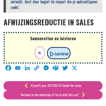
ontwijkt. Juist daar begint de impact die je opdrachtgever
zoekt.
AFWIJZINGSREDUCTIE IN SALES
Samenvatten en luisteren
Luisteren
Facebook
Email
LinkedIn
Copy
Messenger
Teams
Twitter
X
Link
AI geeft gas, BOTSAUTO houdt het stuur
Verkoop je een oplossing of los je écht iets op?