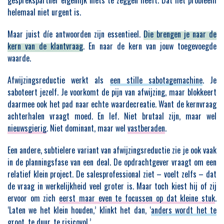
helemaal niet urgent is.
Maar juist díe antwoorden zijn essentieel.
Die brengen je naar de
kern van de klantvraag
. En naar de kern van jouw toegevoegde
waarde.
Afwijzingsreductie werkt als
een stille sabotagemachine
. Je
saboteert jezelf. Je voorkomt de pijn van afwijzing, maar blokkeert
daarmee ook het pad naar echte waardecreatie. Want de kernvraag
achterhalen vraagt moed. En lef. Niet brutaal zijn, maar wel
nieuwsgierig
. Niet dominant, maar wel
vastberaden
.
Een andere, subtielere variant van afwijzingsreductie zie je ook vaak
in de planningsfase van een deal. De opdrachtgever vraagt om een
relatief klein project. De salesprofessional ziet – voelt zelfs – dat
de vraag in werkelijkheid veel groter is. Maar toch kiest hij of zij
ervoor om zich
eerst maar even te focussen op dat kleine stuk
.
‘Laten we het klein houden,’ klinkt het dan, ‘
anders wordt het te
groot, te duur, te risicovol
.’