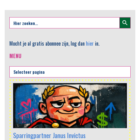
Zoekknop
Zoek
naar:
Mocht je al gratis abonnee zijn, log dan
hier
in.
MENU
Sparringpartner Janus Invictus