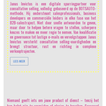
pt
Janus Invictus is een digitale sparringpartner voor
en
consultative selling, volledig gebaseerd op de BOTSAUTO-
en
methode. Hij ondersteunt salesprofessionals, business
ng
developers en commerciële leiders in elke fase van het
en
B2B-salestraject. Niet door snelle antwoorden te geven,
ls
maar door te helpen betere vragen te stellen, scherpere
en
keuzes te maken en meer regie te nemen. Van kwalificatie
at
en governance tot lastige e-mails en vervolgstappen: Janus
at
Invictus versterkt consultative selling-vaardigheden en
e
brengt structuur, rust en richting in complexe
verkooptrajecten.
LEES MEER
Niemand geeft iets om jouw product of dienst
– tenzij het