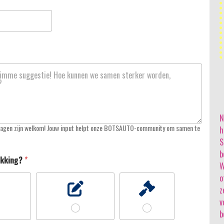
es en te
minder vrijblijvendheid, meer regie en betere
vervolggesprekken.
LEES MEER
N
bijdragen zijn welkom! Jouw input helpt onze BOTSAUTO-community om samen te
h
S
b
ekking?
*
W
o
z
v
b