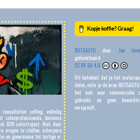
BOTSAUTO
door
Jan Im
gelicentieerd 
CC BY‑SA 4.0
Dit betekent dat je het materiaa
delen, mits je de bron BOTSAUTO
het niet voor commerciële d
gebruikt en geen bewerkte
verspreidt.
consultative selling, volledig
 salesprofessionals, business
et B2B-salestraject. Niet door
e vragen te stellen, scherpere
ie en governance tot lastige e-