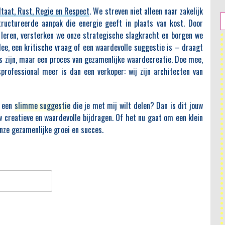
taat, Rust, Regie en Respect
. We streven niet alleen naar zakelijk
ructureerde aanpak die energie geeft in plaats van kost. Door
e leren, versterken we onze strategische slagkracht en borgen we
ee, een kritische vraag of een waardevolle suggestie is – draagt
es zijn, maar een proces van gezamenlijke waardecreatie. Doe mee,
professional meer is dan een verkoper: wij zijn architecten van
 een
slimme suggestie
die je met mij wilt delen? Dan is dit jouw
Planning:
Zo klinkt BOTSAUTO aan de telefoon
 creatieve en waardevolle bijdragen. Of het nu gaat om een klein
rengen in
ieke maar
Dit artikel laat zien hoe een kwalitatief sales
 onze gezamenlijke groei en succes.
uidelijke
belscript binnen de BOTSAUTO-methode geen pitch
een kans
is, maar een gestructureerd gesprek. In plaats van
 breng je
afspraken scoren staat kwalificeren centraal: rust
waarde en
creëren, toestemming vragen, essentievragen
/KAM), en
stellen en vroeg toetsen of een vervolg logisch is.
t het ‘ja’
Het belgesprek wordt ingezet als diagnostisch
gt met een
moment om kernvragen, urgentie en eigenaarschap
t en een
te ontdekken. Alleen wanneer inhoud dat
d door de
rechtvaardigt, volgt een volgende stap. Zo ontstaat