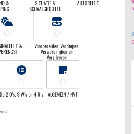
w
ND &
SITUATIE &
AUTORITEIT
r
PING
SCHAALGROOTTE
B
g
INALITEIT &
Voorbereiden, Verdiepen,
PBRENGST
Verwezenlijken en
Verzilveren
De 2 O’s, 3 W’s en 4 R’s
ALGEMEEN / NVT
tsen?