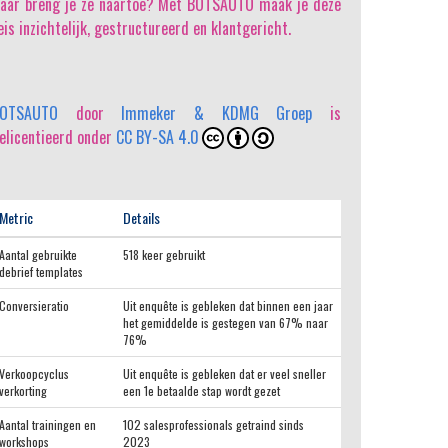
aar breng je ze naartoe? Met BOTSAUTO maak je deze
eis inzichtelijk, gestructureerd en klantgericht.
OTSAUTO
door
Immeker & KDMG Groep
is
elicentieerd onder
CC BY-SA 4.0
Metric
Details
Aantal gebruikte
518 keer gebruikt
debrief templates
Conversieratio
Uit enquête is gebleken dat binnen een jaar
het gemiddelde is gestegen van 67% naar
76%
Verkoopcyclus
Uit enquête is gebleken dat er veel sneller
verkorting
een 1e betaalde stap wordt gezet
Aantal trainingen en
102 salesprofessionals getraind sinds
workshops
2023