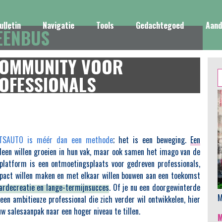
ulletin
Navigatie
Tools
Gedachtegoed
Aand
EËNBUS
COMMUNITY VOOR
Z
OFESSIONALS
n
TSAUTO is méér dan een methode
; het is een beweging.
Een
lleen willen groeien in hun vak, maar ook samen het imago van de
t platform is een ontmoetingsplaats voor gedreven professionals,
mpact willen maken en met elkaar willen bouwen aan een toekomst
ardecreatie en lange-termijnsucces
. Of je nu een doorgewinterde
M
een ambitieuze professional die zich verder wil ontwikkelen, hier
w salesaanpak naar een hoger niveau te tillen.