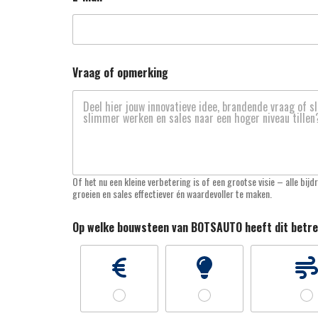
ist het vermogen om
BOTSAUTO Sales Checklist om aannam
erliggende spanningen
vroeg offreren te voorkomen.
enselijke inzicht maakt
nt in een wereld waarin
LEES MEER
 overneemt.
Vraag of opmerking
Of het nu een kleine verbetering is of een grootse visie – alle 
groeien en sales effectiever én waardevoller te maken.
Op welke bouwsteen van BOTSAUTO heeft dit betr