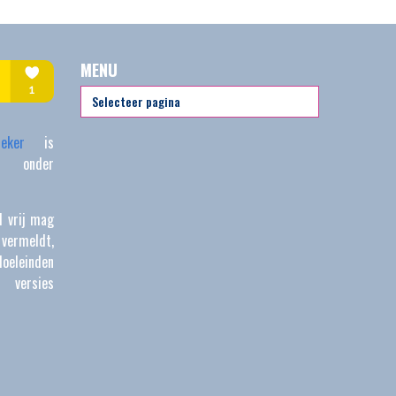
MENU
meker
is
onder
l vrij mag
 vermeldt,
oeleinden
 versies