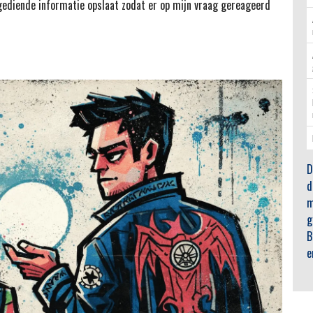
ediende informatie opslaat zodat er op mijn vraag gereageerd
D
d
m
g
B
e