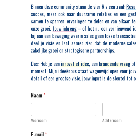
Binnen deze community staan de vier R’s centraal:
Resul
succes, maar ook naar duurzame relaties en een gest
samen te sparren, ervaringen te delen en van elkaar t
onze groei.
Jouw inbreng
– of het nu een vernieuwend id
bij aan een beweging waarin sales geen losse transacti
unstmatige intelligentie
deel je visie en laat samen zien dat de moderne sales
erandert. AI maakt het
zakelijke groei en strategische partnerships.
 ogende communicatie,
Van whiteboard tot winst
 te genereren. Daardoor
Dus: Heb je een
innovatief idee
, een
brandende vraag
of
aalbaar en ontstaat er
VPS3 is mijn BOTSAUTO-aanpak voor Deal 
escommunicatie gaat op
moment! Mijn ideeënbus staat wagenwijd open voor jouw
drie gerichte sessies die samen regie b
 kennis worden bovendien
complexe sales. In plaats van één energ
detail of een grootse visie, jouw input is de sleutel tot
ankelijker, waardoor
vrijblijvende meeting werk je met drie d
dingsfactoren zoals
beslismomenten: eerst bepaal je of 
de voorstellen minder
Naam
*
investering waard is (VPS-1/KEM), daarna
nderscheid ligt daarom
de deal bewust op gang door kernvraag, 
informatie, maar in het
besluitvorming scherp te krijgen (VPS-2
oopproces. Goede
tot slot borg je het besluit en de start zoda
n impliciete signalen,
blijft staan (VPS-3/KIM). Elke sessie eindi
Voornaam
Achternaam
en brengen verborgen
harde beslissing, expliciet commitmen
en aan het licht. AI kan
duidelijke definition of done, ondersteun
E-mail
*