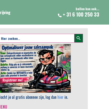
bellen kan ook...
rijving
+ 31 6 100 250 33
Zoekknop
oek
aar:
ocht je al gratis abonnee zijn, log dan
hier
in.
MENU