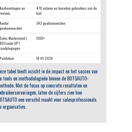
Aanbevelingen en
478 actieve en tevreden gebruikers van de
reviews
tool
Aantal
342 geabonneerden
geabonneerden
Sales Mastermind |
1300+
BOTsauto GPT
raadplegingen
Peildatum
18-01-2026
eze tabel biedt inzicht in de impact en het succes van
e tools en methodologieën binnen de BOTSAUTO-
ethode. Met de focus op concrete resultaten en
ebruikerservaringen, laten de cijfers zien hoe
OTSAUTO een verschil maakt voor salesprofessionals
n organisaties.