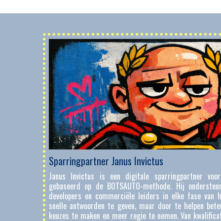
Sparringpartner Janus Invictus
TO-methode
Janus Invictus is een digitale sparringpartner voor 
oren staat
gebaseerd op de BOTSAUTO-methode. Hij ondersteunt
stellen en
developers en commerciële leiders in elke fase van h
iagnostisch
snelle antwoorden te geven, maar door te helpen beter
eer inhoud
keuzes te maken en meer regie te nemen. Van kwalificat