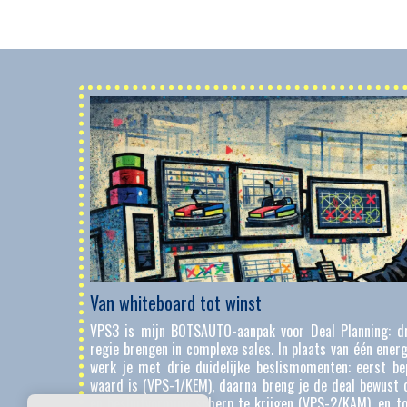
ndamenteel
nalyses en
aalbaar en
Van whiteboard tot winst
 Informatie
aditionele
VPS3 is mijn BOTSAUTO-aanpak voor Deal Planning: dr
der waarde
regie brengen in complexe sales. In plaats van één ener
matie, maar
werk je met drie duidelijke beslismomenten: eerst bep
impliciete
waard is (VPS-1/KEM), daarna breng je de deal bewust 
structuren
en besluitvorming scherp te krijgen (VPS-2/KAM), en to